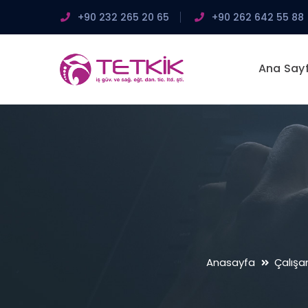
+90 232 265 20 65
+90 262 642 55 88
Ana Say
Anasayfa
Çalışa