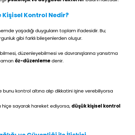
Kişisel Kontrol Nedir?
Tetkik Osgb
dönemde yaşadığı duyguların toplam ifadesidir. Bu;
gunluk gibi farklı bileşenlerden oluşur.
debilmesi, düzenleyebilmesi ve davranışlarına yansıtma
u zaman
öz-düzenleme
denir.
de bunu kontrol altına alıp dikkatini işine verebiliyorsa
ını hiçe sayarak hareket ediyorsa,
düşük kişisel kontrol
ığı ve Güvenliği ile İlişkisi