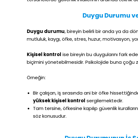
Tetkik Osgb
Duygu Durumu ve 
Duygu durumu
, bireyin belirli bir anda ya da 
mutluluk, kaygı, öfke, stres, huzur, motivasyon, yor
Kişisel kontrol
ise bireyin bu duygularını fark e
biçimini yönetebilmesidir. Psikolojide buna çoğ
Örneğin:
Bir çalışan, iş sırasında ani bir öfke hissettiğin
yüksek kişisel kontrol
sergilemektedir.
Tam tersine, öfkesine kapılıp güvenlik kurallar
söz konusudur.
Duygu Durumunun İş Sağl