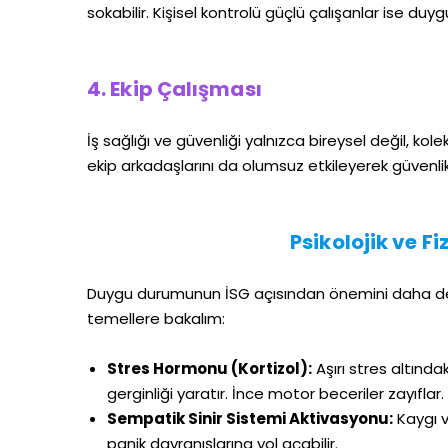
sokabilir. Kişisel kontrolü güçlü çalışanlar ise duy
4. Ekip Çalışması
İş sağlığı ve güvenliği yalnızca bireysel değil, kole
ekip arkadaşlarını da olumsuz etkileyerek güvenlik zi
Psikolojik ve F
Duygu durumunun İSG açısından önemini daha derin
temellere bakalım:
Stres Hormonu (Kortizol):
Aşırı stres altındak
gerginliği yaratır. İnce motor beceriler zayıflar.
Sempatik Sinir Sistemi Aktivasyonu:
Kaygı v
panik davranışlarına yol açabilir.