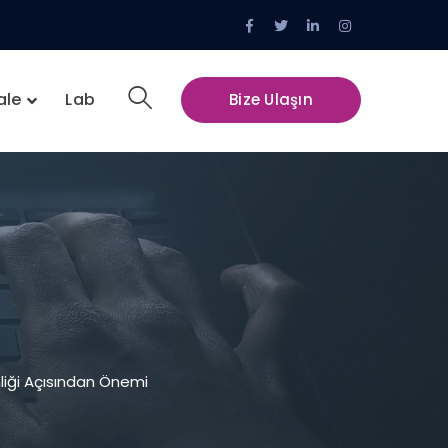
Facebook
Twitter
LinkedIn
Instagram
Profile
Profile
Profile
Profile
ale
Lab
Bize Ulaşın
liği Açısından Önemi