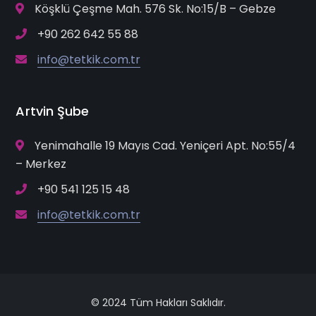
Köşklü Çeşme Mah. 576 Sk. No:15/B – Gebze
+90 262 642 55 88
info@tetkik.com.tr
Artvin Şube
Yenimahalle 19 Mayıs Cad. Yeniçeri Apt. No:55/4
– Merkez
+90 541 125 15 48
info@tetkik.com.tr
© 2024 Tüm Hakları Saklıdır.