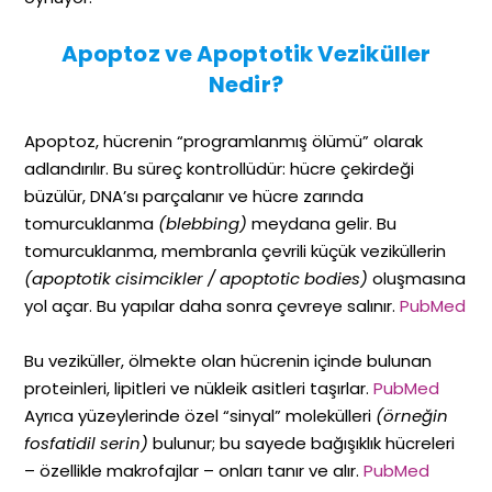
Apoptoz ve Apoptotik Veziküller
Nedir?
Apoptoz, hücrenin “programlanmış ölümü” olarak
adlandırılır. Bu süreç kontrollüdür: hücre çekirdeği
büzülür, DNA’sı parçalanır ve hücre zarında
tomurcuklanma
(blebbing)
meydana gelir. Bu
tomurcuklanma, membranla çevrili küçük veziküllerin
(apoptotik cisimcikler / apoptotic bodies)
oluşmasına
yol açar. Bu yapılar daha sonra çevreye salınır.
PubMed
Bu veziküller, ölmekte olan hücrenin içinde bulunan
proteinleri, lipitleri ve nükleik asitleri taşırlar.
PubMed
Ayrıca yüzeylerinde özel “sinyal” molekülleri
(örneğin
fosfatidil serin)
bulunur; bu sayede bağışıklık hücreleri
– özellikle makrofajlar – onları tanır ve alır.
PubMed