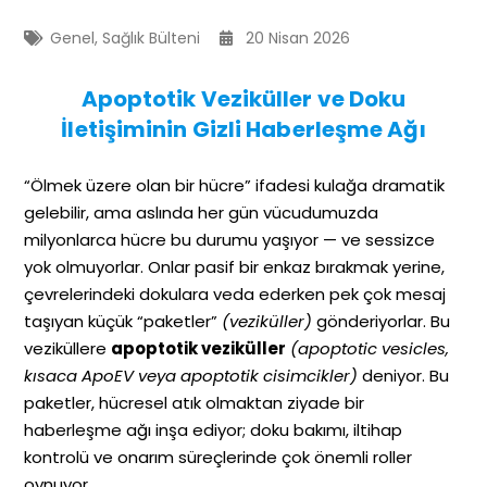
Genel
,
Sağlık Bülteni
20 Nisan 2026
Apoptotik Veziküller ve Doku
İletişiminin Gizli Haberleşme Ağı
“Ölmek üzere olan bir hücre” ifadesi kulağa dramatik
gelebilir, ama aslında her gün vücudumuzda
milyonlarca hücre bu durumu yaşıyor — ve sessizce
yok olmuyorlar. Onlar pasif bir enkaz bırakmak yerine,
çevrelerindeki dokulara veda ederken pek çok mesaj
taşıyan küçük “paketler”
(veziküller)
gönderiyorlar. Bu
veziküllere
apoptotik veziküller
(apoptotic vesicles,
kısaca ApoEV veya apoptotik cisimcikler)
deniyor. Bu
paketler, hücresel atık olmaktan ziyade bir
haberleşme ağı inşa ediyor; doku bakımı, iltihap
kontrolü ve onarım süreçlerinde çok önemli roller
oynuyor.