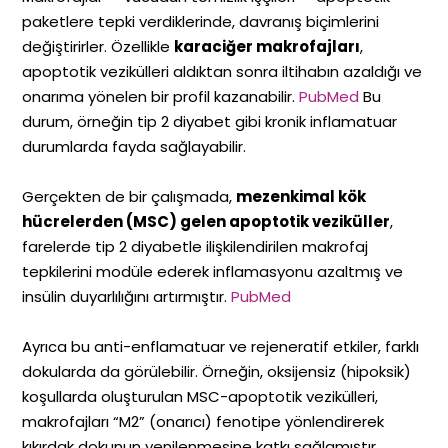
paketlere tepki verdiklerinde, davranış biçimlerini
değiştirirler. Özellikle
karaciğer makrofajları
,
apoptotik vezikülleri aldıktan sonra iltihabın azaldığı ve
onarıma yönelen bir profil kazanabilir.
PubMed
Bu
durum, örneğin tip 2 diyabet gibi kronik inflamatuar
durumlarda fayda sağlayabilir.
Gerçekten de bir çalışmada,
mezenkimal kök
hücrelerden (MSC) gelen apoptotik veziküller
,
farelerde tip 2 diyabetle ilişkilendirilen makrofaj
tepkilerini modüle ederek inflamasyonu azaltmış ve
insülin duyarlılığını artırmıştır.
PubMed
Ayrıca bu anti-enflamatuar ve rejeneratif etkiler, farklı
dokularda da görülebilir. Örneğin, oksijensiz (hipoksik)
koşullarda oluşturulan MSC-apoptotik vezikülleri,
makrofajları “M2” (onarıcı) fenotipe yönlendirerek
kıkırdak dokunun yenilenmesine katkı sağlamıştır.