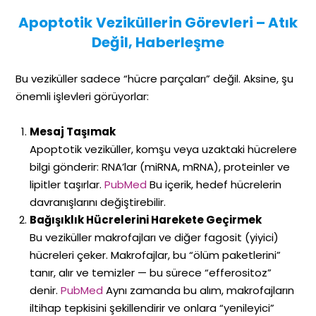
Apoptotik Veziküllerin Görevleri – Atık
Değil, Haberleşme
Bu veziküller sadece “hücre parçaları” değil. Aksine, şu
önemli işlevleri görüyorlar:
Mesaj Taşımak
Apoptotik veziküller, komşu veya uzaktaki hücrelere
bilgi gönderir: RNA’lar (miRNA, mRNA), proteinler ve
lipitler taşırlar.
PubMed
Bu içerik, hedef hücrelerin
davranışlarını değiştirebilir.
Bağışıklık Hücrelerini Harekete Geçirmek
Bu veziküller makrofajları ve diğer fagosit (yiyici)
hücreleri çeker. Makrofajlar, bu “ölüm paketlerini”
tanır, alır ve temizler — bu sürece “efferositoz”
denir.
PubMed
Aynı zamanda bu alım, makrofajların
iltihap tepkisini şekillendirir ve onlara “yenileyici”