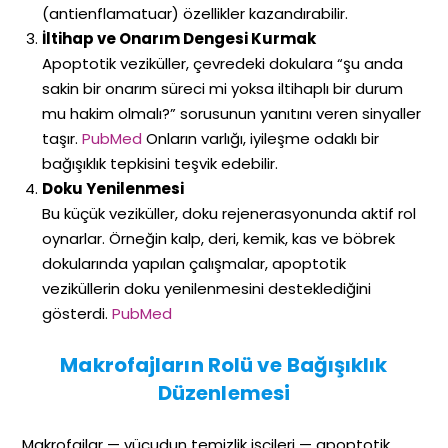
(antienflamatuar) özellikler kazandırabilir.
İltihap ve Onarım Dengesi Kurmak
Apoptotik veziküller, çevredeki dokulara “şu anda
sakin bir onarım süreci mi yoksa iltihaplı bir durum
mu hakim olmalı?” sorusunun yanıtını veren sinyaller
taşır.
PubMed
Onların varlığı, iyileşme odaklı bir
bağışıklık tepkisini teşvik edebilir.
Doku Yenilenmesi
Bu küçük veziküller, doku rejenerasyonunda aktif rol
oynarlar. Örneğin kalp, deri, kemik, kas ve böbrek
dokularında yapılan çalışmalar, apoptotik
veziküllerin doku yenilenmesini desteklediğini
gösterdi.
PubMed
Makrofajların Rolü ve Bağışıklık
Düzenlemesi
Makrofajlar — vücudun temizlik işçileri — apoptotik