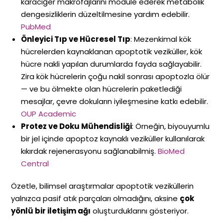
karaciğer makrofajlarını modüle ederek metabolik
dengesizliklerin düzeltilmesine yardım edebilir.
PubMed
Önleyici Tıp ve Hücresel Tıp
: Mezenkimal kök
hücrelerden kaynaklanan apoptotik veziküller, kök
hücre nakli yapılan durumlarda fayda sağlayabilir.
Zira kök hücrelerin çoğu nakil sonrası apoptozla ölür
— ve bu ölmekte olan hücrelerin paketlediği
mesajlar, çevre dokuların iyileşmesine katkı edebilir.
OUP Academic
Protez ve Doku Mühendisliği
: Örneğin, biyouyumlu
bir jel içinde apoptoz kaynaklı veziküller kullanılarak
kıkırdak rejenerasyonu sağlanabilmiş.
BioMed
Central
Özetle, bilimsel araştırmalar apoptotik veziküllerin
yalnızca pasif atık parçaları olmadığını, aksine
çok
yönlü bir iletişim ağı
oluşturduklarını gösteriyor.