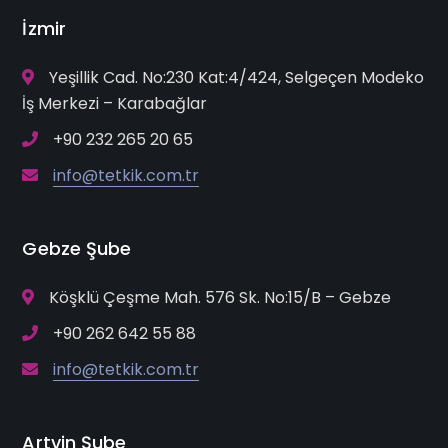
İzmir
Yeşillik Cad. No:230 Kat:4/424, Selgeçen Modeko
İş Merkezi – Karabağlar
+90 232 265 20 65
info@tetkik.com.tr
Gebze Şube
Köşklü Çeşme Mah. 576 Sk. No:15/B – Gebze
+90 262 642 55 88
info@tetkik.com.tr
Artvin Şube