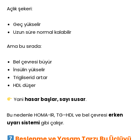
Açlık şekeri:
Geç yükselir
Uzun süre normal kalabilir
Ama bu sırada:
Bel çevresi büyür
İnsülin yükselir
Trigliserid artar
HDL düşer
Yani
hasar başlar, sayı susar
.
Bu nedenle HOMA-IR, TG–HDL ve bel çevresi
erken
uyarı sistemi
gibi çalışır.
Beslenme ve Yaşam Tarzı Bu Üçlüyü