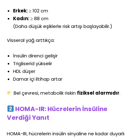
Erkek:
≥ 102 cm
Kadın:
≥ 88 cm
(Daha düşük eşiklerle risk artışı başlayabilir.)
Visseral yağ arttıkça:
İnsülin direnci gelişir
Trigliserid yükselir
HDL düşer
Damar içi iltihap artar
Bel çevresi, metabolik riskin
fiziksel alarmıdır
.
HOMA-IR: Hücrelerin İnsüline
Verdiği Yanıt
HOMA-IR, hücrelerin insülin sinyaline ne kadar duyarlı