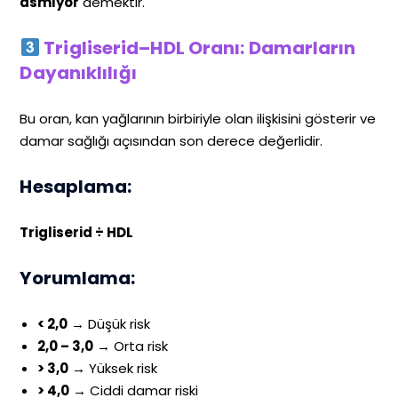
asmıyor
demektir.
Trigliserid–HDL Oranı: Damarların
Dayanıklılığı
Bu oran, kan yağlarının birbiriyle olan ilişkisini gösterir ve
damar sağlığı açısından son derece değerlidir.
Hesaplama:
Trigliserid ÷ HDL
Yorumlama:
< 2,0
→ Düşük risk
2,0 – 3,0
→ Orta risk
> 3,0
→ Yüksek risk
> 4,0
→ Ciddi damar riski