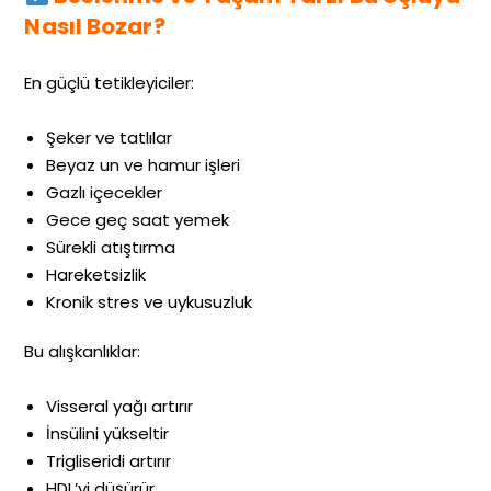
Nasıl Bozar?
En güçlü tetikleyiciler:
Şeker ve tatlılar
Beyaz un ve hamur işleri
Gazlı içecekler
Gece geç saat yemek
Sürekli atıştırma
Hareketsizlik
Kronik stres ve uykusuzluk
Bu alışkanlıklar:
Visseral yağı artırır
İnsülini yükseltir
Trigliseridi artırır
HDL’yi düşürür