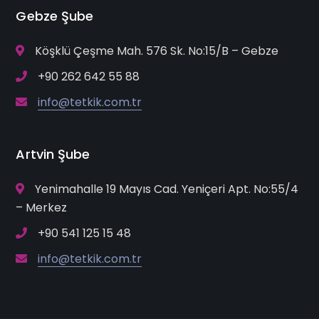
Gebze Şube
Köşklü Çeşme Mah. 576 Sk. No:15/B – Gebze
+90 262 642 55 88
info@tetkik.com.tr
Artvin Şube
Yenimahalle 19 Mayıs Cad. Yeniçeri Apt. No:55/4
– Merkez
+90 541 125 15 48
info@tetkik.com.tr