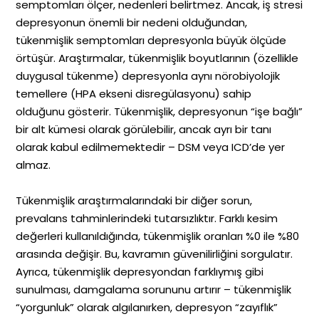
semptomları ölçer, nedenleri belirtmez. Ancak, iş stresi
depresyonun önemli bir nedeni olduğundan,
tükenmişlik semptomları depresyonla büyük ölçüde
örtüşür. Araştırmalar, tükenmişlik boyutlarının (özellikle
duygusal tükenme) depresyonla aynı nörobiyolojik
temellere (HPA ekseni disregülasyonu) sahip
olduğunu gösterir. Tükenmişlik, depresyonun “işe bağlı”
bir alt kümesi olarak görülebilir, ancak ayrı bir tanı
olarak kabul edilmemektedir – DSM veya ICD’de yer
almaz.
Tükenmişlik araştırmalarındaki bir diğer sorun,
prevalans tahminlerindeki tutarsızlıktır. Farklı kesim
değerleri kullanıldığında, tükenmişlik oranları %0 ile %80
arasında değişir. Bu, kavramın güvenilirliğini sorgulatır.
Ayrıca, tükenmişlik depresyondan farklıymış gibi
sunulması, damgalama sorununu artırır – tükenmişlik
“yorgunluk” olarak algılanırken, depresyon “zayıflık”