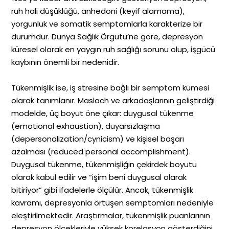
ruh hali düşüklüğü, anhedoni (keyif alamama),
yorgunluk ve somatik semptomlarla karakterize bir
durumdur. Dünya Sağlık Örgütü’ne göre, depresyon
küresel olarak en yaygın ruh sağlığı sorunu olup, işgücü
kaybının önemli bir nedenidir.
Tükenmişlik ise, iş stresine bağlı bir semptom kümesi
olarak tanımlanır. Maslach ve arkadaşlarının geliştirdiği
modelde, üç boyut öne çıkar: duygusal tükenme
(emotional exhaustion), duyarsızlaşma
(depersonalization/cynicism) ve kişisel başarı
azalması (reduced personal accomplishment).
Duygusal tükenme, tükenmişliğin çekirdek boyutu
olarak kabul edilir ve “işim beni duygusal olarak
bitiriyor” gibi ifadelerle ölçülür. Ancak, tükenmişlik
kavramı, depresyonla örtüşen semptomları nedeniyle
eleştirilmektedir. Araştırmalar, tükenmişlik puanlarının
depresyon ölçekleriyle yüksek korelasyon gösterdiğini