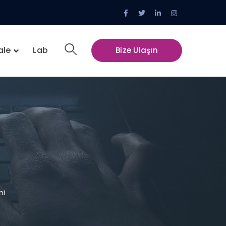
Facebook
Twitter
LinkedIn
Instagram
Profile
Profile
Profile
Profile
ale
Lab
Bize Ulaşın
mi