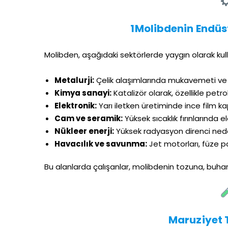
1Molibdenin Endüst
Molibden, aşağıdaki sektörlerde yaygın olarak kulla
Metalurji:
Çelik alaşımlarında mukavemeti ve ıs
Kimya sanayi:
Katalizör olarak, özellikle pet
Elektronik:
Yarı iletken üretiminde ince film 
Cam ve seramik:
Yüksek sıcaklık fırınlarında e
Nükleer enerji:
Yüksek radyasyon direnci nede
Havacılık ve savunma:
Jet motorları, füze pa
Bu alanlarda çalışanlar, molibdenin tozuna, buharı
Maruziyet T