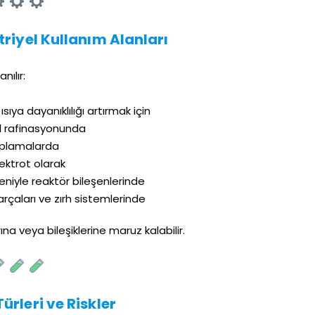
riyel Kullanım Alanları
nılır:
ıya dayanıklılığı artırmak için
rol rafinasyonunda
kaplamalarda
lektrot olarak
niyle reaktör bileşenlerinde
rçaları ve zırh sistemlerinde
na veya bileşiklerine maruz kalabilir.
ürleri ve Riskler