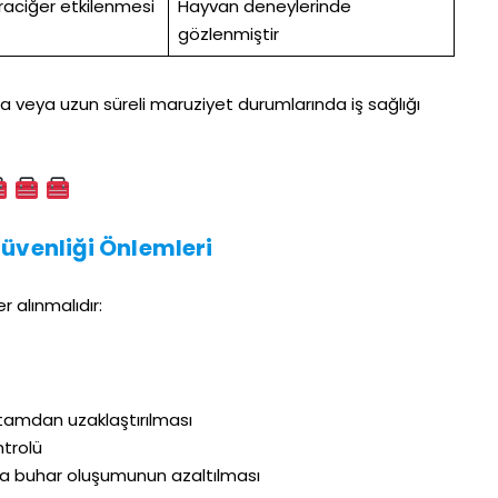
raciğer etkilenmesi
Hayvan deneylerinde
gözlenmiştir
a veya uzun süreli maruziyet durumlarında iş sağlığı
Güvenliği Önlemleri
 alınmalıdır:
tamdan uzaklaştırılması
ntrolü
rda buhar oluşumunun azaltılması