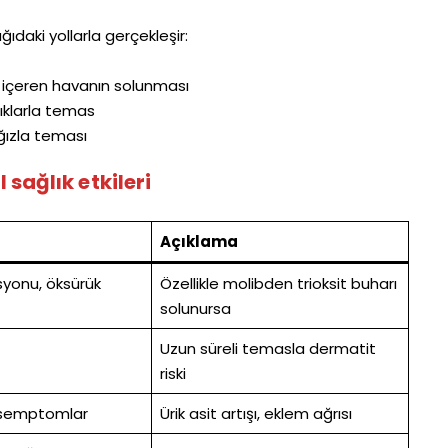
ıdaki yollarla gerçekleşir:
 içeren havanın solunması
ıklarla temas
ğızla teması
 sağlık etkileri
Açıklama
asyonu, öksürük
Özellikle molibden trioksit buharı
solunursa
Uzun süreli temasla dermatit
riski
 semptomlar
Ürik asit artışı, eklem ağrısı