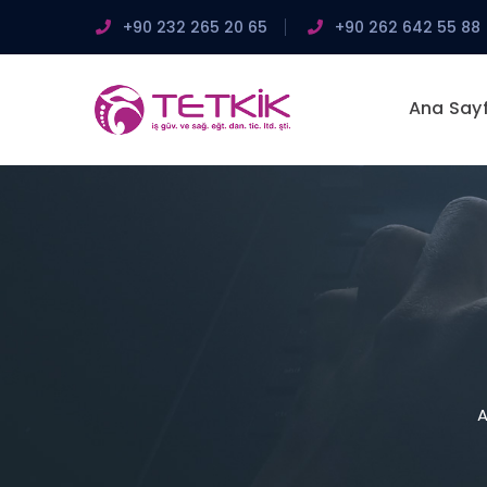
+90 232 265 20 65
+90 262 642 55 88
Ana Say
A