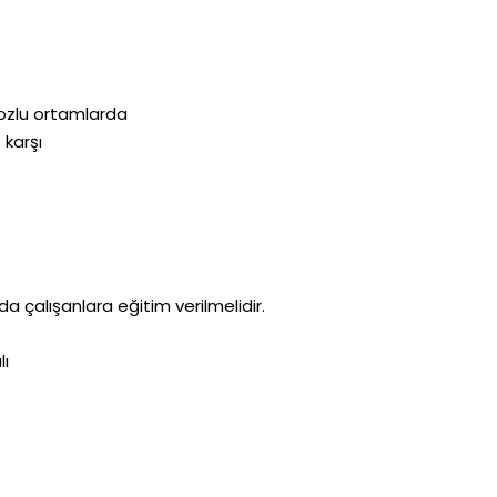
tozlu ortamlarda
 karşı
nda çalışanlara eğitim verilmelidir.
lı