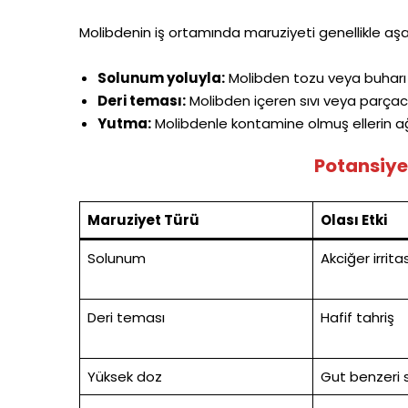
Molibdenin iş ortamında maruziyeti genellikle aşağ
Solunum yoluyla:
Molibden tozu veya buharı
Deri teması:
Molibden içeren sıvı veya parçac
Yutma:
Molibdenle kontamine olmuş ellerin a
Potansiyel
Maruziyet Türü
Olası Etki
Solunum
Akciğer irrit
Deri teması
Hafif tahriş
Yüksek doz
Gut benzeri