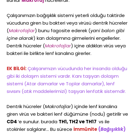
Bunlar
Makrofaj
hücrelerdir.
Çalışanımızın bağışıklık sistemi yeterli olduğu taktirde
vücuduna giren bu bakteri veya virüsü dentrik hücreler
(
Makrofajlar
) bunu fagosite ederek (
yani balon gibi
içine alarak
) kan dolaşımına girmelerini engellerler.
Dentrik hücreler (
Makrofajlar
) içine aldıkları virüs veya
bakteri ile birlikte lenf kanalına girerler.
EK BİLGİ:
Çalışanımızın vücudunda her insanda olduğu
gibi iki dolaşım sistemi vardır. Kanı taşıyan dolaşım
sistemi (Atar damarlar ve Toplar damarlar), lenf
sıvısını (atık maddelerimizi) taşıyan lenfatik sistemdir.
Dentrik hücreler (
Makrofajlar
) içinde lenf kanalına
giren virüs ve bakteri lenf düğümüne (nodu) getirilir ve
CD4
‘e sunulur. burada
TH1, TH2 ve TH17
vs ile
stokinler salgılanır… Bu sürece
İmmünite
(
Bağışıklık
)