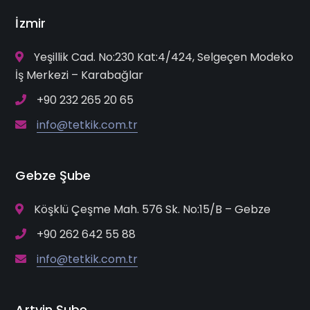
İzmir
Yeşillik Cad. No:230 Kat:4/424, Selgeçen Modeko
İş Merkezi – Karabağlar
+90 232 265 20 65
info@tetkik.com.tr
Gebze Şube
Köşklü Çeşme Mah. 576 Sk. No:15/B – Gebze
+90 262 642 55 88
info@tetkik.com.tr
Artvin Şube