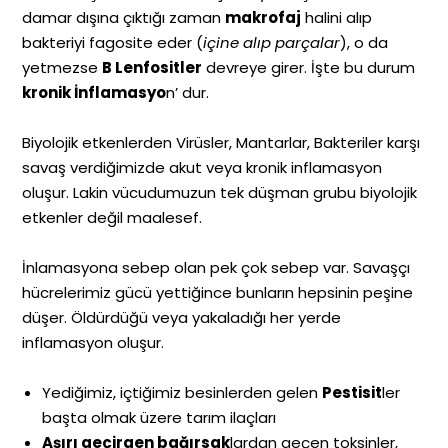
damar dışına çıktığı zaman
makrofaj
halini alıp
bakteriyi fagosite eder (
içine alıp parçalar
), o da
yetmezse
B Lenfositler
devreye girer. İşte bu durum
kronik İnflamasyo
n’ dur.
Biyolojik etkenlerden Virüsler, Mantarlar, Bakteriler karşı
savaş verdiğimizde akut veya kronik inflamasyon
oluşur. Lakin vücudumuzun tek düşman grubu biyolojik
etkenler değil maalesef.
İnlamasyona sebep olan pek çok sebep var. Savaşçı
hücrelerimiz gücü yettiğince bunların hepsinin peşine
düşer. Öldürdüğü veya yakaladığı her yerde
inflamasyon oluşur.
Yediğimiz, içtiğimiz besinlerden gelen
Pestisit
ler
başta olmak üzere tarım ilaçları
Aşırı geçirgen bağırsak
lardan geçen toksinler,