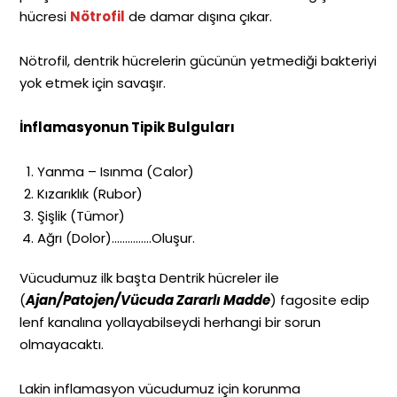
hücresi
Nötrofil
de damar dışına çıkar.
Nötrofil, dentrik hücrelerin gücünün yetmediği bakteriyi
yok etmek için savaşır.
İnflamasyonun Tipik Bulguları
Yanma – Isınma (Calor)
Kızarıklık (Rubor)
Şişlik (Tümor)
Ağrı (Dolor)……………Oluşur.
Vücudumuz ilk başta Dentrik hücreler ile
(
Ajan/Patojen/Vücuda Zararlı Mad
de
) fagosite edip
lenf kanalına yollayabilseydi herhangi bir sorun
olmayacaktı.
Lakin inflamasyon vücudumuz için korunma