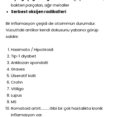
bakteri parçaları, ağır metaller
Serbest oksijen radikalleri
Bir inflamasyon çeşidi de otoimmün durumdur.
Vücuttaki antikor kendi dokusunu yabancı görüp
saldırır.
Hasimato / Hipotiroidi
Tip-1 diyabet
Ankilozan spondolit
Graves
Ülseratif kolit
Crohn
Vitiligo
Lupus
MS
Romatoid artrit………..Gibi bir çok hastalıkta kronik
inflamasyon var.