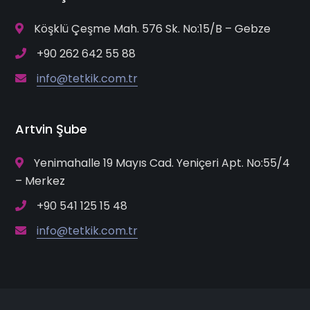
Köşklü Çeşme Mah. 576 Sk. No:15/B – Gebze
+90 262 642 55 88
info@tetkik.com.tr
Artvin Şube
Yenimahalle 19 Mayıs Cad. Yeniçeri Apt. No:55/4
– Merkez
+90 541 125 15 48
info@tetkik.com.tr