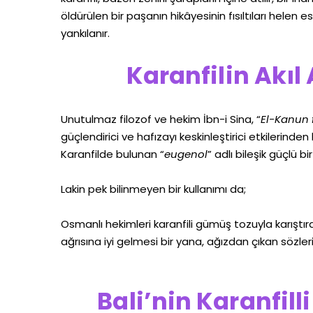
öldürülen bir paşanın hikâyesinin fısıltıları helen 
yankılanır.
Karanfilin Akıl
Unutulmaz filozof ve hekim İbn-i Sina, “
El-Kanun f
güçlendirici ve hafızayı keskinleştirici etkilerinde
Karanfilde bulunan “
eugenol
” adlı bileşik güçlü bi
Lakin pek bilinmeyen bir kullanımı da;
Osmanlı hekimleri karanfili gümüş tozuyla karıştır
ağrısına iyi gelmesi bir yana, ağızdan çıkan sözleri
Bali’nin Karanfilli