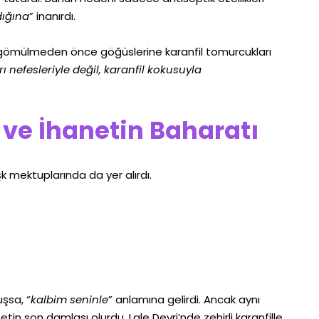
dığına
” inanırdı.
n gömülmeden önce göğüslerine karanfil tomurcukları
 nefesleriyle değil, karanfil kokusuyla
ve İhanetin Baharatı
şk mektuplarında da yer alırdı.
şsa, “
kalbim seninle
” anlamına gelirdi. Ancak aynı
hanetin son damlası olurdu. Lale Devri’nde zehirli karanfille