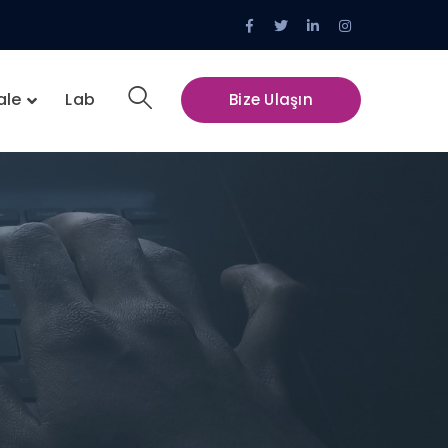
Facebook
Twitter
LinkedIn
Instagram
Profile
Profile
Profile
Profile
ale
Lab
Bize Ulaşın