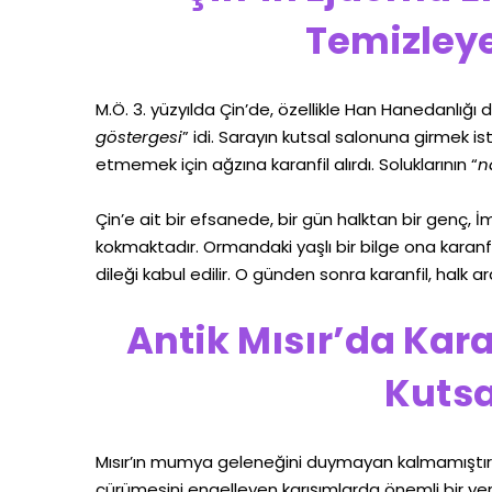
Temizley
M.Ö. 3. yüzyılda Çin’de, özellikle Han Hanedanlığı 
göstergesi
” idi. Sarayın kutsal salonuna girmek is
etmemek için ağzına karanfil alırdı. Soluklarının “
n
Çin’e ait bir efsanede, bir gün halktan bir genç, 
kokmaktadır. Ormandaki yaşlı bir bilge ona karanfi
dileği kabul edilir. O günden sonra karanfil, halk a
Antik Mısır’da Kar
Kutsa
Mısır’ın mumya geleneğini duymayan kalmamıştır. A
çürümesini engelleyen karışımlarda önemli bir yer