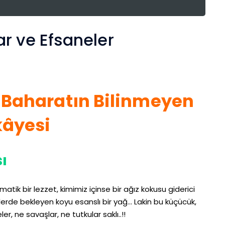
r ve Efsaneler
 Baharatın Bilinmeyen
kâyesi
ı
atik bir lezzet, kimimiz içinse bir ağız kokusu giderici
lerde bekleyen koyu esanslı bir yağ… Lakin bu küçücük,
, ne savaşlar, ne tutkular saklı..!!