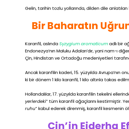
Gelin, tarihin tozlu yollarında, dilden dile anlatılan
Bir Baharatın Uğru
Karanfil, aslında
Syzygium aromaticum
adlı bir 
Endonezya’nın Maluku Adaları’dır, yani nam-ı diğer
Çin, Hindistan ve Ortadoğu medeniyetleri tarafın
Ancak karanfilin kaderi, 15. yüzyılda Avrupa’nın on
ki bir dönem 1 kilo karanfil, 1 kilo altınla takas edilmi
Hollandalılar, 17. yüzyılda karanfilin tekelini eller
yerlerdeki
” tüm karanfil ağaçlarını kestirmiştir. Yer
ruhu
” kabul ederek direnmiş, karanfil kesmenin ö
Çin’in Ejderha E