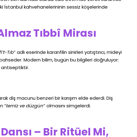
eski İstanbul kahvehanelerininin sessiz köşelerinde
 Almaz Tıbbî Mirası
i’t-Tıb
” adlı eserinde karanfilin sinirleri yatıştırıcı, mideyi
n bahseder. Modern bilim, bugün bu bilgileri doğruluyor:
r antiseptiktir.
arak diş macunu benzeri bir karışım elde ederdi. Diş
n “
temiz ve düzgün
” olmasını simgelerdi.
 Dansı – Bir Ritüel Mi,