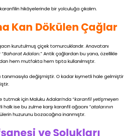
 karanfilin hikâyelerinde bir yolculuğa çıkalım.
na Kan Dökülen Çağlar
ağacın kurutulmuş çiçek tomurcuklarıdır. Anavatanı
 “
Baharat Adaları.
” Antik çağlardan bu yana, özellikle
dan hem mutfakta hem tıpta kullanılmıştır.
u tanımasıyla değişmiştir. O kadar kıymetli hale gelmiştir
ştir.
inde tutmak için Maluku Adaları’nda “
karanfil yetişmeyen
li halk ise bu zulme karşı karanfil ağacını “
atalarının
lülerin huzurunu bozacağına inanmıştır.
fsanesi ve Solukları