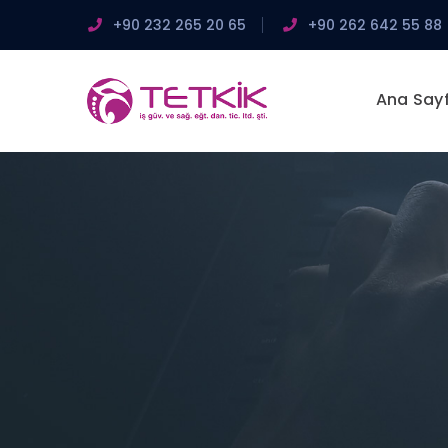
+90 232 265 20 65
+90 262 642 55 88
Ana Say