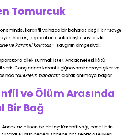
en Tomurcuk
döneminde, karanfil yalnızca bir baharat değil, bir “
saygı
teyen herkes, İmparator’a soluklarıyla saygısızlık
ane ve karanfil kokması
“, saygının simgesiydi.
İmparator’a dilek sunmak ister. Ancak nefesi kötü
l verir. Genç adam karanfili çiğneyerek saraya çıkar ve
rasında “
dileklerin baharatı
” olarak anılmaya başlar.
anfil ve Ölüm Arasında
l Bir Bağ
ncak az bilinen bir detay: Karanfil yağı, cesetlerin
 tutardı. Bunun nedeni sadece antiseptik özellikleri