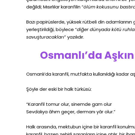
değildi; Mısırlılar karanfilin “
ölüm kokusunu bastır
Bazı papirüslerde, yüksek rütbeli din adamlarını
yerleştirildiği, böylece “
diğer dünyada kötü ruhları
savuşturacakları
” yazılıdır.
Osmanlı’da Aşkın 
Osmanlı’da karanfil, mutfakta kullanıldığı kadar a
Şöyle der eski bir halk türküsü:
“Karanfil tomur olur, sinemde gam olur
Sevdalıya âhım geçer, dermanı yâr olur.”
Halk arasında, mektubun içine bir karanfil konulmu
karanfil, bazen zehirli şarapların içine atılır, bir i