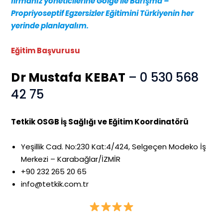
firmanız yöneticilerine Gölge İle Barışma –
Propriyoseptif Egzersizler
Eğitimini Türkiyenin her
yerinde planlayalım.
Eğitim Başvurusu
Dr Mustafa KEBAT
– 0 530 568
42 75
Tetkik OSGB İş Sağlığı ve Eğitim Koordinatörü
Yeşillik Cad. No:230 Kat:4/424, Selgeçen Modeko İş
Merkezi – Karabağlar/İZMİR
+90 232 265 20 65
info@tetkik.com.tr