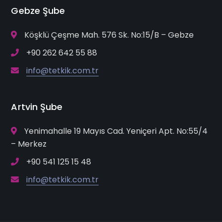
Gebze Şube
Köşklü Çeşme Mah. 576 Sk. No:15/B – Gebze
+90 262 642 55 88
info@tetkik.com.tr
Artvin Şube
Yenimahalle 19 Mayıs Cad. Yeniçeri Apt. No:55/4
– Merkez
+90 541 125 15 48
info@tetkik.com.tr