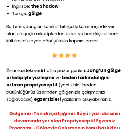
İngilizce:
the Shadow
Türkçe:
gölge
Bu terim, Jung’un kolektif bilinçdışı kuramı içinde yer
alan en güçlü arketiplerden biridir ve hem kişisel hem
kültürel düzeyde dönüşümün kapısını aralar.
Önümüzdeki yedi hafta pazar günleri;
Jung’un gölge
arketipiyle yüzleşme
ve
beden farkındalığını
artıran propriyoseptif
(yani zihin–beden
bütünlüğünüz üzerinden gölgenizle çalışmanızı
sağlayacak)
egzersizleri
yazılarımı okuyabilirsiniz.
Gölgemizi Tanıdıkça Işığımız Büyür yazı dizisinin
devamında yer alan Propriyoseptif Egzersiz
Programı – Gölgeyle Çalışmanın konu başlıkları