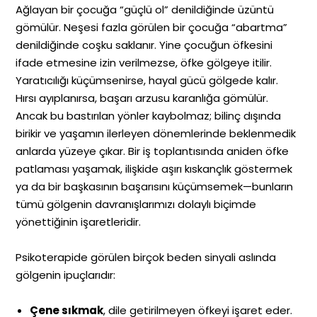
Ağlayan bir çocuğa “güçlü ol” denildiğinde üzüntü
gömülür. Neşesi fazla görülen bir çocuğa “abartma”
denildiğinde coşku saklanır. Yine çocuğun öfkesini
ifade etmesine izin verilmezse, öfke gölgeye itilir.
Yaratıcılığı küçümsenirse, hayal gücü gölgede kalır.
Hırsı ayıplanırsa, başarı arzusu karanlığa gömülür.
Ancak bu bastırılan yönler kaybolmaz; bilinç dışında
birikir ve yaşamın ilerleyen dönemlerinde beklenmedik
anlarda yüzeye çıkar. Bir iş toplantısında aniden öfke
patlaması yaşamak, ilişkide aşırı kıskançlık göstermek
ya da bir başkasının başarısını küçümsemek—bunların
tümü gölgenin davranışlarımızı dolaylı biçimde
yönettiğinin işaretleridir.
Psikoterapide görülen birçok beden sinyali aslında
gölgenin ipuçlarıdır:
Çene sıkmak
, dile getirilmeyen öfkeyi işaret eder.