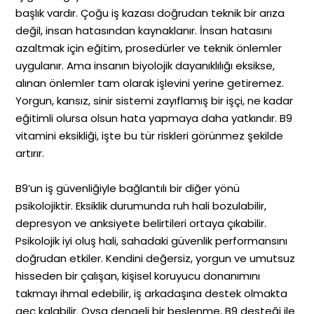
başlık vardır. Çoğu iş kazası doğrudan teknik bir arıza
değil, insan hatasından kaynaklanır. İnsan hatasını
azaltmak için eğitim, prosedürler ve teknik önlemler
uygulanır. Ama insanın biyolojik dayanıklılığı eksikse,
alınan önlemler tam olarak işlevini yerine getiremez.
Yorgun, kansız, sinir sistemi zayıflamış bir işçi, ne kadar
eğitimli olursa olsun hata yapmaya daha yatkındır. B9
vitamini eksikliği, işte bu tür riskleri görünmez şekilde
artırır.
B9’un iş güvenliğiyle bağlantılı bir diğer yönü
psikolojiktir. Eksiklik durumunda ruh hali bozulabilir,
depresyon ve anksiyete belirtileri ortaya çıkabilir.
Psikolojik iyi oluş hali, sahadaki güvenlik performansını
doğrudan etkiler. Kendini değersiz, yorgun ve umutsuz
hisseden bir çalışan, kişisel koruyucu donanımını
takmayı ihmal edebilir, iş arkadaşına destek olmakta
geç kalabilir. Oysa dengeli bir beslenme, B9 desteği ile