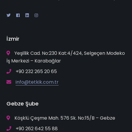
İzmir
Yeşillik Cad. No:230 Kat:4/424, Selgeçen Modeko
İş Merkezi – Karabağlar
+90 232 265 20 65
info@tetkik.com.tr
Gebze Şube
Köşklü Çeşme Mah. 576 Sk. No:15/B – Gebze
+90 262 642 55 88