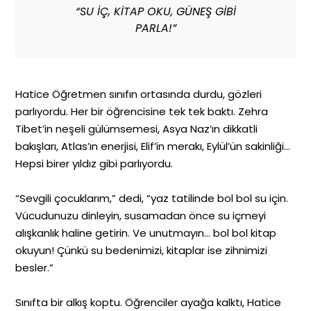
“SU İÇ, KİTAP OKU, GÜNEŞ GİBİ
PARLA!”
Hatice Öğretmen sınıfın ortasında durdu, gözleri
parlıyordu. Her bir öğrencisine tek tek baktı. Zehra
Tibet’in neşeli gülümsemesi, Asya Naz’ın dikkatli
bakışları, Atlas’ın enerjisi, Elif’in merakı, Eylül’ün sakinliği…
Hepsi birer yıldız gibi parlıyordu.
“Sevgili çocuklarım,” dedi, “yaz tatilinde bol bol su için.
Vücudunuzu dinleyin, susamadan önce su içmeyi
alışkanlık haline getirin. Ve unutmayın… bol bol kitap
okuyun! Çünkü su bedenimizi, kitaplar ise zihnimizi
besler.”
Sınıfta bir alkış koptu. Öğrenciler ayağa kalktı, Hatice