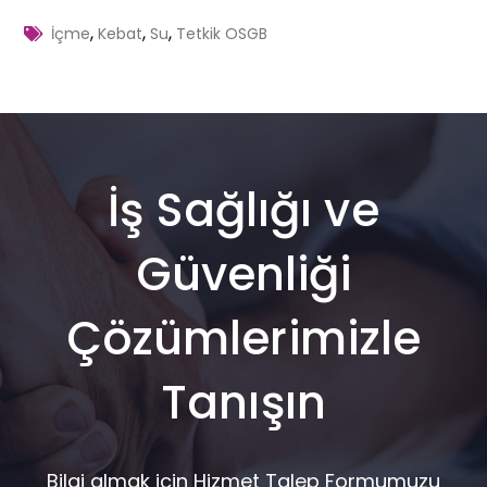
,
,
,
İçme
Kebat
Su
Tetkik OSGB
İş Sağlığı ve
Güvenliği
Çözümlerimizle
Tanışın
Bilgi almak için Hizmet Talep Formumuzu