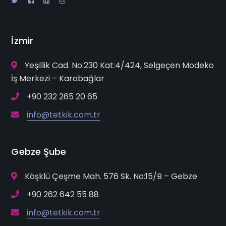
İzmir
Yeşillik Cad. No:230 Kat:4/424, Selgeçen Modeko
İş Merkezi – Karabağlar
+90 232 265 20 65
info@tetkik.com.tr
Gebze Şube
Köşklü Çeşme Mah. 576 Sk. No:15/B – Gebze
+90 262 642 55 88
info@tetkik.com.tr