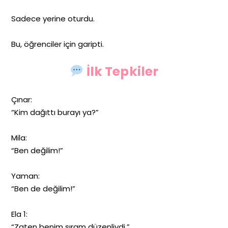
Sadece yerine oturdu.
Bu, öğrenciler için garipti.
İlk Tepkiler
Çınar:
“Kim dağıttı burayı ya?”
Mila:
“Ben değilim!”
Yaman:
“Ben de değilim!”
Ela 1:
“Zaten benim sıram düzenliydi.”