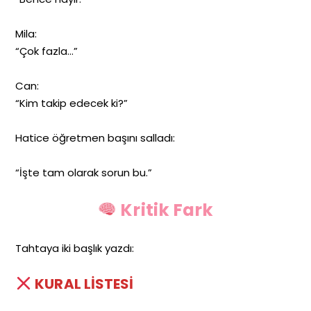
Mila:
“Çok fazla…”
Can:
“Kim takip edecek ki?”
Hatice öğretmen başını salladı:
“İşte tam olarak sorun bu.”
Kritik Fark
Tahtaya iki başlık yazdı:
KURAL LİSTESİ