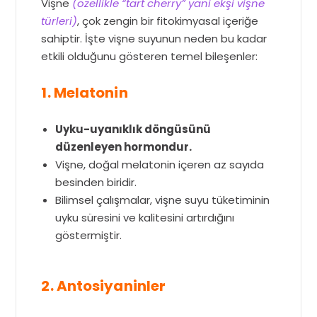
Vişne
(özellikle “tart cherry” yani ekşi vişne
türleri)
, çok zengin bir fitokimyasal içeriğe
sahiptir. İşte vişne suyunun neden bu kadar
etkili olduğunu gösteren temel bileşenler:
1. Melatonin
Uyku-uyanıklık döngüsünü
düzenleyen hormondur.
Vişne, doğal melatonin içeren az sayıda
besinden biridir.
Bilimsel çalışmalar, vişne suyu tüketiminin
uyku süresini ve kalitesini artırdığını
göstermiştir.
2. Antosiyaninler