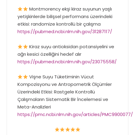
Montmorency ekşi kiraz suyunun yaşlı
yetişkinlerde bilişsel performans üzerindeki
etkisi: randomize kontrollü bir çalışma
https://pubmed.ncbi.nlm.nih.gov/31287117/
Kiraz suyu antioksidan potansiyelini ve
ağrı kesici özelliğini hedef alır
https://pubmed.ncbi.nlm.nih.gov/23075558/
Vişne Suyu Tüketiminin Vücut
Kompozisyonu ve Antropometrik Ölçümler
Üzerindeki Etkisi: Rastgele Kontrollü
Çalışmaların Sistematik Bir İncelemesi ve
Meta-Analizleri
https://pmc.ncbi.nlm.nih.gov/articles/PMC9900077/