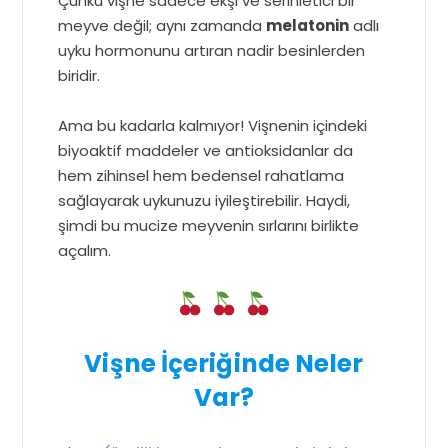
Çünkü vişne sadece ekşi ve serinletici bir
meyve değil; aynı zamanda
melatonin
adlı
uyku hormonunu artıran nadir besinlerden
biridir.
Ama bu kadarla kalmıyor! Vişnenin içindeki
biyoaktif maddeler ve antioksidanlar da
hem zihinsel hem bedensel rahatlama
sağlayarak uykunuzu iyileştirebilir. Haydi,
şimdi bu mucize meyvenin sırlarını birlikte
açalım.
Vişne İçeriğinde Neler
Var?