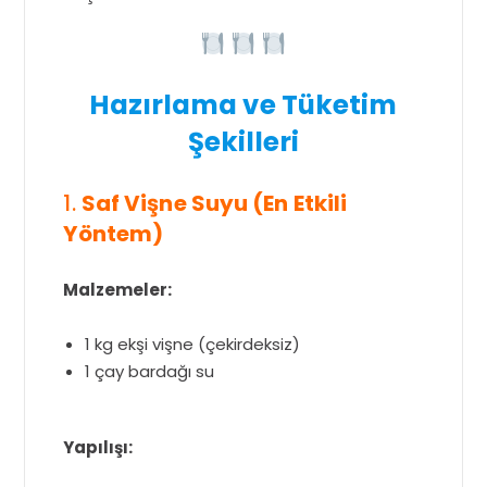
Hazırlama ve Tüketim
Şekilleri
1.
Saf Vişne Suyu (En Etkili
Yöntem)
Malzemeler:
1 kg ekşi vişne (çekirdeksiz)
1 çay bardağı su
Yapılışı: