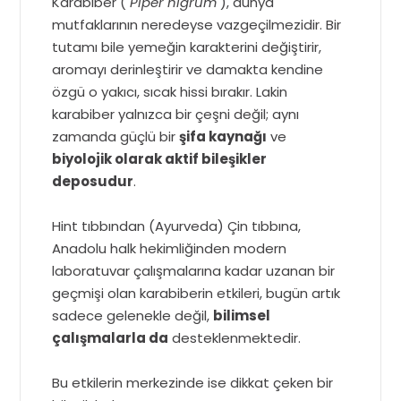
Karabiber (
Piper nigrum
), dünya
mutfaklarının neredeyse vazgeçilmezidir. Bir
tutamı bile yemeğin karakterini değiştirir,
aromayı derinleştirir ve damakta kendine
özgü o yakıcı, sıcak hissi bırakır. Lakin
karabiber yalnızca bir çeşni değil; aynı
zamanda güçlü bir
şifa kaynağı
ve
biyolojik olarak aktif bileşikler
deposudur
.
Hint tıbbından (Ayurveda) Çin tıbbına,
Anadolu halk hekimliğinden modern
laboratuvar çalışmalarına kadar uzanan bir
geçmişi olan karabiberin etkileri, bugün artık
sadece gelenekle değil,
bilimsel
çalışmalarla da
desteklenmektedir.
Bu etkilerin merkezinde ise dikkat çeken bir