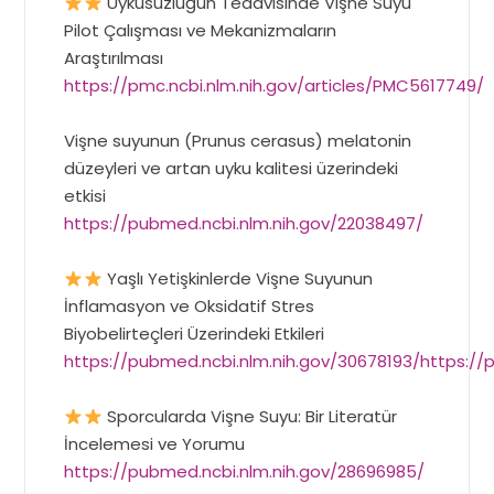
Uykusuzluğun Tedavisinde Vişne Suyu
Pilot Çalışması ve Mekanizmaların
Araştırılması
https://pmc.ncbi.nlm.nih.gov/articles/PMC5617749/
Vişne suyunun (Prunus cerasus) melatonin
düzeyleri ve artan uyku kalitesi üzerindeki
etkisi
https://pubmed.ncbi.nlm.nih.gov/22038497/
Yaşlı Yetişkinlerde Vişne Suyunun
İnflamasyon ve Oksidatif Stres
Biyobelirteçleri Üzerindeki Etkileri
https://pubmed.ncbi.nlm.nih.gov/30678193/https://
Sporcularda Vişne Suyu: Bir Literatür
İncelemesi ve Yorumu
https://pubmed.ncbi.nlm.nih.gov/28696985/