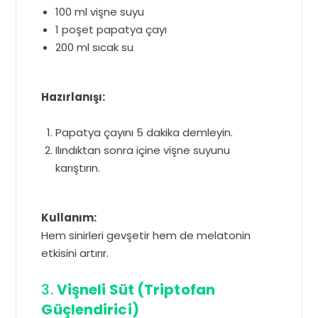
100 ml vişne suyu
1 poşet papatya çayı
200 ml sıcak su
Hazırlanışı:
Papatya çayını 5 dakika demleyin.
Ilındıktan sonra içine vişne suyunu
karıştırın.
Kullanım:
Hem sinirleri gevşetir hem de melatonin
etkisini artırır.
3.
Vişneli Süt (Triptofan
Güçlendirici)