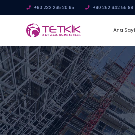
+90 232 265 20 65
+90 262 642 55 88
Ana Say