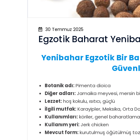
30 Temmuz 2025
Egzotik Baharat Yenib
Yenibahar Egzotik Bir B
Güvenl
Botanik adı:
Pimenta dioica
Diğer adları:
Jamaika meyvesi, mersin bibe
Lezzet:
hoş kokulu, ısıtıcı, güçlü
İlgili mutfak:
Karayipler, Meksika, Orta D
Kullanımları:
köriler, genel baharatlama
Kullanım yeri:
Jerk chicken
Mevcut form:
kurutulmuş öğütülmüş toz