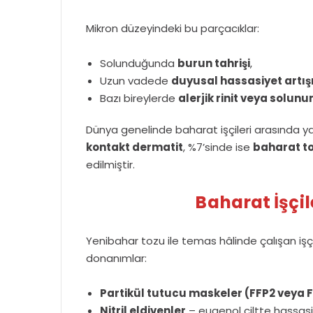
Mikron düzeyindeki bu parçacıklar:
Solunduğunda
burun tahrişi
,
Uzun vadede
duyusal hassasiyet artış
Bazı bireylerde
alerjik rinit veya solun
Dünya genelinde baharat işçileri arasında ya
kontakt dermatit
, %7’sinde ise
baharat to
edilmiştir.
Baharat İşçil
Yenibahar tozu ile temas hâlinde çalışan işçil
donanımlar:
Partikül tutucu maskeler (FFP2 veya 
Nitril eldivenler
– eugenol ciltte hassasi