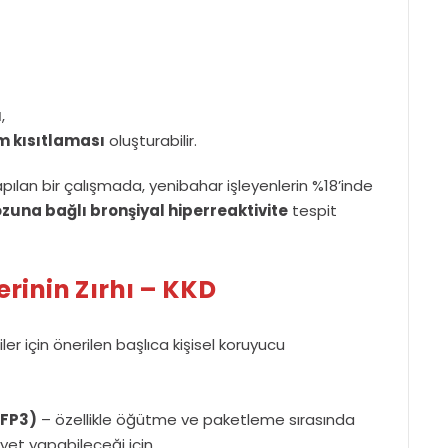
ı
,
um kısıtlaması
oluşturabilir.
pılan bir çalışmada, yenibahar işleyenlerin %18’inde
zuna bağlı bronşiyal hiperreaktivite
tespit
erinin Zırhı – KKD
er için önerilen başlıca kişisel koruyucu
FFP3)
– özellikle öğütme ve paketleme sırasında
yet yapabileceği için