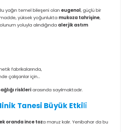
Bu yağın temel bileşeni olan
eugenol
, güçlü bir
nı madde, yüksek yoğunlukta
mukoza tahrişine
,
olunum yoluyla alındığında
alerjik astım
etik fabrikalarında,
de çalışanlar için…
sağlığı riskleri
arasında sayılmaktadır.
inik Tanesi Büyük Etki
li
ek oranda ince toz
a maruz kalır. Yenibahar da bu