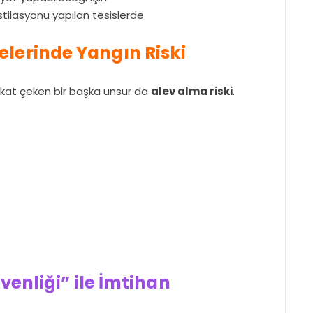
stilasyonu yapılan tesislerde
elerinde Yangın Riski
kkat çeken bir başka unsur da
alev alma riski
.
enliği” ile İmtihan