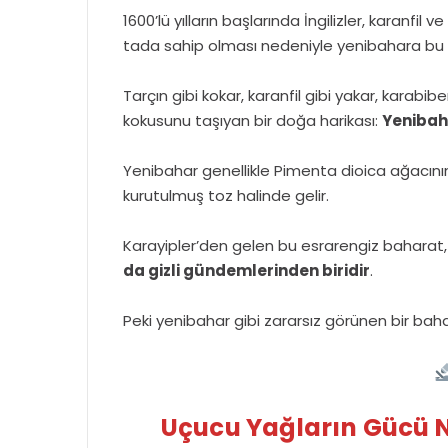
1600’lü yılların başlarında İngilizler, karanfil
tada sahip olması nedeniyle yenibahara bu i
Tarçın gibi kokar, karanfil gibi yakar, karabib
kokusunu taşıyan bir doğa harikası:
Yenibah
Yenibahar genellikle Pimenta dioica ağacın
kurutulmuş toz halinde gelir.
Karayipler’den gelen bu esrarengiz baharat, 
da gizli gündemlerinden biridir
.
Peki yenibahar gibi zararsız görünen bir bah
Uçucu Yağların Gücü N