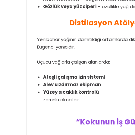
Gözlük veya yüz siperi
– özellikle yağ di
Distilasyon Atöly
Yenibahar yağının damıtıldığı ortamlarda di
Eugenol yanıcıdır.
Uçucu yağlarla çalışan alanlarda:
Ateşli çalışma izin sistemi
Alev sızdırmaz ekipman
Yüzey sıcaklık kontrolü
zorunlu olmalıdır.
“Kokunun İş Güv