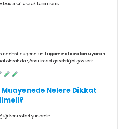
 bastırıcı” olarak tanımlanır.
unun nedeni, eugenol’ün
trigeminal sinirleri uyaran
usal olarak da yönetilmesi gerektiğini gösterir.
ik Muayenede Nelere Dikkat
ilmeli?
lığı kontrolleri şunlardır: