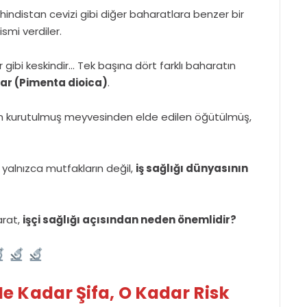
 ve hindistan cevizi gibi diğer baharatlara benzer bir
smi verdiler.
er gibi keskindir… Tek başına dört farklı baharatın
ar (Pimenta dioica)
.
ın kurutulmuş meyvesinden elde edilen öğütülmüş,
yalnızca mutfakların değil,
iş sağlığı dünyasının
arat,
işçi sağlığı açısından neden önemlidir?
e Kadar Şifa, O Kadar Risk