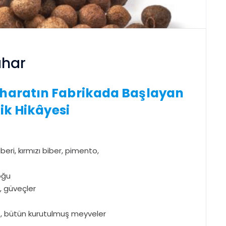
ahar
aharatın Fabrikada Başlayan
ik Hikâyesi
ri, kırmızı biber, pimento,
oğu
, güveçler
, bütün kurutulmuş meyveler