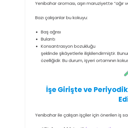
Yenibahar aroması, aşırı maruziyette “ağır ve
Bazı çalışanlar bu kokuyu:
Baş ağrısı
Bulantı
Konsantrasyon bozukluğu
şeklinde şikâyetlerle ilişkilendirmiştir. B
özelliğidir. Bu durum, işyeri ortamının kok
İşe Girişte ve Periyod
Ed
Yenibahar ile çalışan işçiler için önerilen iş sağ