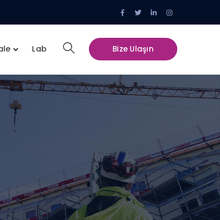
Facebook
Twitter
LinkedIn
Instagram
Profile
Profile
Profile
Profile
ale
Lab
Bize Ulaşın