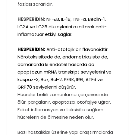
fazlası zararlıdır.
HESPERİDİN:
NF-κB, IL-1B, TNF-a, Beclin-1,
LC3A ve LC3B düzeylerini azaltarak anti-
inflamatuar etkiyi sağlar.
HESPERİDİN:
Anti-otofajik bir flavonoidtir.
Nörotoksisitede de, endometrioziste de,
damarlarda ki endotel hasarda da
apoptozun mRNA transkript seviyelerini ve
kaspaz-3, Bax, Bcl-2, PERK, IRE1, ATF6 ve
GRP78 seviyelerini düşürür.
Hücreler belirli zamanlama çerçevesinde
ölür, parçalanır, apoptoza, otofajiye uğrar.
Fakat inflamasyon ve toksisite sağlam
hücrelerin de ölmesine neden olur.
Bazı hastalıklar üzerine yapı araştırmalarda