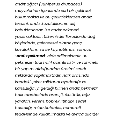
andız ağacı (Juniperus drupacea)
meyvelerinin içerisinde sert bir çekirdek
bulunmakta ve bu çekirdeklerden andız
tespihi, andız kozalaklarının dış
kabuklarından ise andız pekmezi
yapılmaktadır. Ülkemizde, Toroslarda dağ
köylerinde, geleneksel olarak genç
kozalakların su ile kaynatılması sonucu
“
andız pekmezi
” elde edilmektedir. Bu
pekmezin tadı hafif acımtıraktır ve zahmetli
bir yapımı olduğundan üretimi sınırlı
miktarda yapılmaktadır. Halk arasında
kandaki şeker miktarını ayarladığı ve
kansızlığa iyi geldiği bilinen andız pekmezi;
halk tababetinde bronşit, öksürük, ağız
yaraları, verem, böbrek iltihabı, sedef
hastalığı, mide bulantısı, hemoroit
tedavisinde kullanılmakta ve ayrıca akciğer