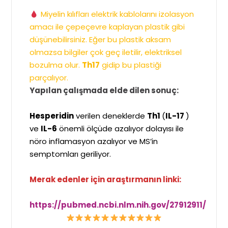
Miyelin kılıfları elektrik kablolarını izolasyon
amacı ile çepeçevre kaplayan plastik gibi
düşünebilirsiniz. Eğer bu plastik aksam
olmazsa bilgiler çok geç iletilir, elektriksel
bozulma olur.
Th17
gidip bu plastiği
parçalıyor.
Yapılan çalışmada elde dilen sonuç:
Hesperidin
verilen deneklerde
Th1
(
IL-17
)
ve
IL-6
önemli ölçüde azalıyor dolayısı ile
nöro inflamasyon azalıyor ve MS’in
semptomları geriliyor.
Merak edenler için araştırmanın linki:
https://pubmed.ncbi.nlm.nih.gov/27912911/