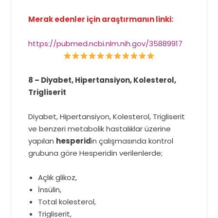
Merak edenler için araştırmanın linki:
https://pubmed.ncbi.nlm.nih.gov/35889917
8 – Diyabet, Hipertansiyon, Kolesterol,
Trigliserit
Diyabet, Hipertansiyon, Kolesterol, Trigliserit
ve benzeri metabolik hastalıklar üzerine
yapılan
hesperid
in çalışmasında kontrol
grubuna göre Hesperidin verilenlerde;
Açlık glikoz,
İnsülin,
Total kolesterol,
Trigliserit,