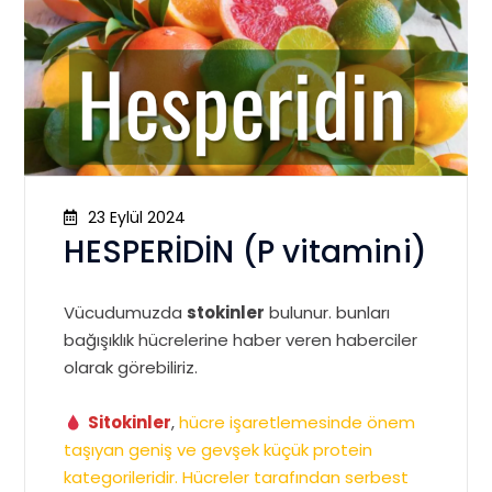
23 Eylül 2024
HESPERİDİN (P vitamini)
Vücudumuzda
stokinler
bulunur. bunları
bağışıklık hücrelerine haber veren haberciler
olarak görebiliriz.
Sitokinler
,
hücre işaretlemesinde önem
taşıyan geniş ve gevşek küçük protein
kategorileridir. Hücreler tarafından serbest