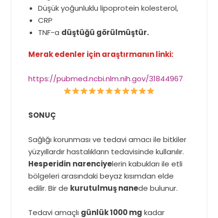
Düşük yoğunluklu lipoprotein kolesterol,
CRP
TNF-a
düştüğü görülmüştür.
Merak edenler için araştırmanın linki:
https://pubmed.ncbi.nlm.nih.gov/31844967
SONUÇ
Sağlığı korunması ve tedavi amacı ile bitkiler
yüzyıllardır hastalıkların tedavisinde kullanılır.
Hesperidin
narenciye
lerin kabukları ile etli
bölgeleri arasındaki beyaz kısımdan elde
edilir. Bir de
kurutulmuş nane
de bulunur.
Tedavi amaçlı
günlük 1000 mg
kadar