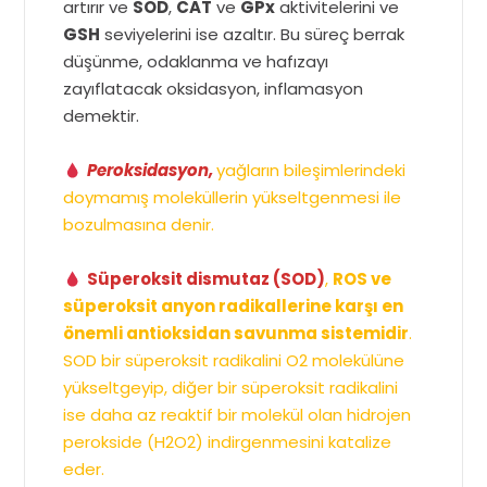
artırır ve
SOD
,
CAT
ve
GPx
aktivitelerini ve
GSH
seviyelerini ise azaltır. Bu süreç berrak
düşünme, odaklanma ve hafızayı
zayıflatacak oksidasyon, inflamasyon
demektir.
Peroksidasyon,
yağların bileşimlerindeki
doymamış moleküllerin yükseltgenmesi ile
bozulmasına denir.
Süperoksit dismutaz (SOD)
,
ROS ve
süperoksit anyon radikallerine karşı en
önemli antioksidan savunma sistemidir
.
SOD bir süperoksit radikalini O2 molekülüne
yükseltgeyip, diğer bir süperoksit radikalini
ise daha az reaktif bir molekül olan hidrojen
perokside (H2O2) indirgenmesini katalize
eder.