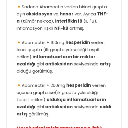
Sadece Abamectin verilen birinci grupta
aşırı
oksidasyon
ve
hasar
var. Ayrıca
TNF-
a
(tümör nekroz),
interlökin 1B
(IL-1B),
inflamasyon ilişkili
NF-kB
artmış.
Abamectin + 100mg
hesperidin
verilen
ikinci grupta (ilk grupta yükseldiği tespit
edilen)
inflamatuarların bir miktar
azaldığı
gibi
antioksidan
seviyesinde
artış
olduğu görülmüş.
Abamectin + 200mg
hesperidin
verilen
üçüncü grupta ise(ilk grupta yükseldiği
tespit edilen)
oldukça inflamatuarların
azaldığı
gibi
antioksidan
seviyesinde
ciddi
artış
görülmüş.