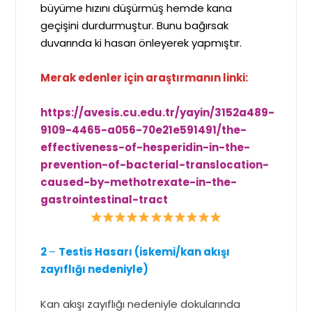
büyüme hızını düşürmüş hemde kana
geçişini durdurmuştur. Bunu bağırsak
duvarında ki hasarı önleyerek yapmıştır.
Merak edenler için araştırmanın linki:
https://avesis.cu.edu.tr/yayin/3152a489-
9109-4465-a056-70e21e591491/the-
effectiveness-of-hesperidin-in-the-
prevention-of-bacterial-translocation-
caused-by-methotrexate-in-the-
gastrointestinal-tract
2
–
Testis Hasarı (iskemi/kan akışı
zayıflığı nedeniyle)
Kan akışı zayıflığı nedeniyle dokularında