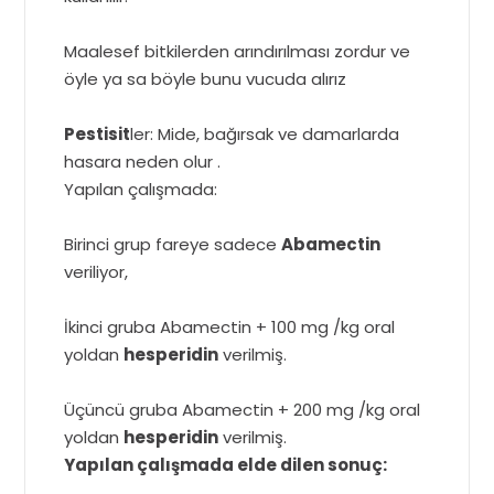
Maalesef bitkilerden arındırılması zordur ve
öyle ya sa böyle bunu vucuda alırız
Pestisit
ler: Mide, bağırsak ve damarlarda
hasara neden olur .
Yapılan çalışmada:
Birinci grup fareye sadece
Abamectin
veriliyor,
İkinci gruba Abamectin + 100 mg /kg oral
yoldan
hesperidin
verilmiş.
Üçüncü gruba Abamectin + 200 mg /kg oral
yoldan
hesperidin
verilmiş.
Yapılan çalışmada elde dilen sonuç: