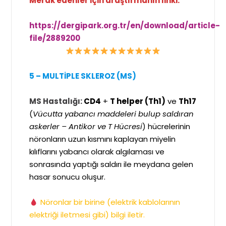
Merak edenler için araştırmanın linki:
https://dergipark.org.tr/en/download/article-
file/2889200
5 – MULTİPLE SKLEROZ (MS)
MS Hastalığı:
CD4
+
T helper (Th1)
ve
Th17
(
Vücutta yabancı maddeleri bulup saldıran
askerler – Antikor ve T Hücresi
) hücrelerinin
nöronların uzun kısmını kaplayan miyelin
kılıflarını yabancı olarak algılaması ve
sonrasında yaptığı saldırı ile meydana gelen
hasar sonucu oluşur.
Nöronlar bir birine (elektrik kablolarının
elektriği iletmesi gibi) bilgi iletir.