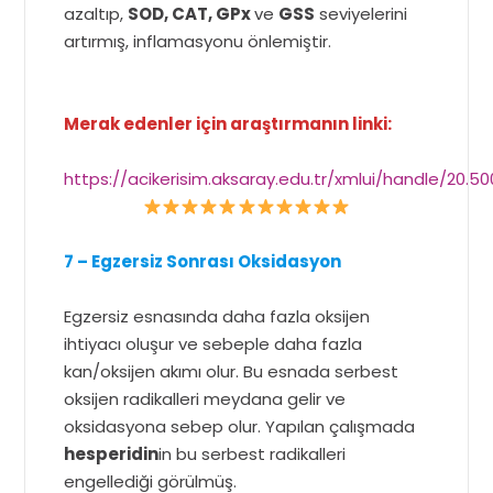
azaltıp,
SOD, CAT, GPx
ve
GSS
seviyelerini
artırmış, inflamasyonu önlemiştir.
Merak edenler için araştırmanın linki:
https://acikerisim.aksaray.edu.tr/xmlui/handle/20.5
7 – Egzersiz Sonrası Oksidasyon
Egzersiz esnasında daha fazla oksijen
ihtiyacı oluşur ve sebeple daha fazla
kan/oksijen akımı olur. Bu esnada serbest
oksijen radikalleri meydana gelir ve
oksidasyona sebep olur. Yapılan çalışmada
hesperidin
in bu serbest radikalleri
engellediği görülmüş.