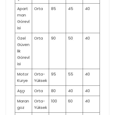
Apart
Orta
85
45
40
man
Görevl
isi
Özel
Orta
90
50
40
Güven
lik
Görevl
isi
Motor
Orta-
95
55
40
Kurye
Yüksek
Aşçı
Orta
80
40
40
Maran
Orta-
100
60
40
goz
Yüksek