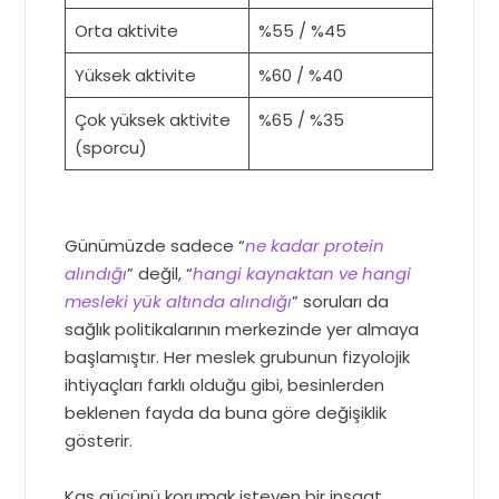
Orta aktivite
%55 / %45
Yüksek aktivite
%60 / %40
Çok yüksek aktivite
%65 / %35
(sporcu)
Günümüzde sadece “
ne kadar protein
alındığı
” değil, “
hangi kaynaktan ve hangi
mesleki yük altında alındığı
” soruları da
sağlık politikalarının merkezinde yer almaya
başlamıştır. Her meslek grubunun fizyolojik
ihtiyaçları farklı olduğu gibi, besinlerden
beklenen fayda da buna göre değişiklik
gösterir.
Kas gücünü korumak isteyen bir inşaat