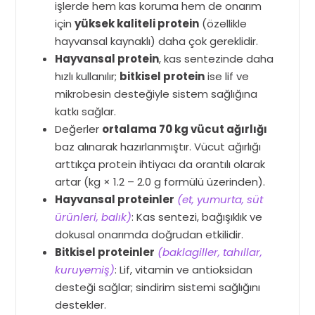
işlerde hem kas koruma hem de onarım
için
yüksek kaliteli protein
(özellikle
hayvansal kaynaklı) daha çok gereklidir.
Hayvansal protein
, kas sentezinde daha
hızlı kullanılır;
bitkisel protein
ise lif ve
mikrobesin desteğiyle sistem sağlığına
katkı sağlar.
Değerler
ortalama 70 kg vücut ağırlığı
baz alınarak hazırlanmıştır. Vücut ağırlığı
arttıkça protein ihtiyacı da orantılı olarak
artar (kg × 1.2 – 2.0 g formülü üzerinden).
Hayvansal proteinler
(et, yumurta, süt
ürünleri, balık)
: Kas sentezi, bağışıklık ve
dokusal onarımda doğrudan etkilidir.
Bitkisel proteinler
(baklagiller, tahıllar,
kuruyemiş)
: Lif, vitamin ve antioksidan
desteği sağlar; sindirim sistemi sağlığını
destekler.