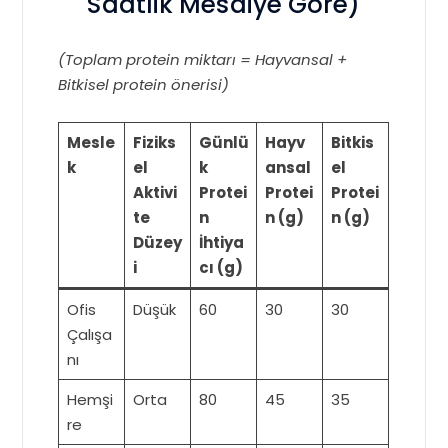
Saatlik Mesaiye Göre)
(Toplam protein miktarı = Hayvansal +
Bitkisel protein önerisi)
Mesle
Fiziks
Günlü
Hayv
Bitkis
k
el
k
ansal
el
Aktivi
Protei
Protei
Protei
te
n
n (g)
n (g)
Düzey
İhtiya
i
cı (g)
Ofis
Düşük
60
30
30
Çalışa
nı
Hemşi
Orta
80
45
35
re