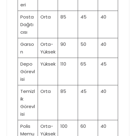
eri
Posta
Orta
85
45
40
Dağıtı
cısı
Garso
Orta-
90
50
40
n
Yüksek
Depo
Yüksek
110
65
45
Görevl
isi
Temizl
Orta
85
45
40
ik
Görevl
isi
Polis
Orta-
100
60
40
Memu
Yüksek