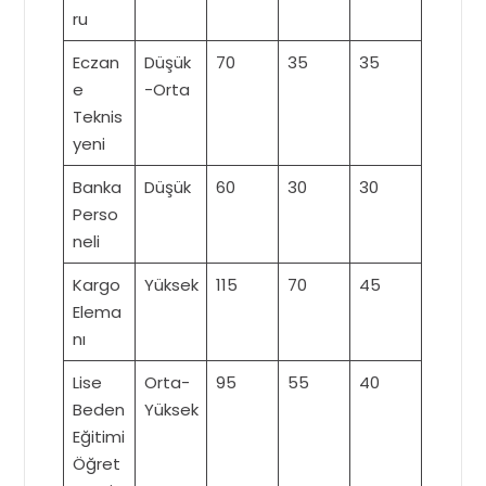
ru
Eczan
Düşük
70
35
35
e
-Orta
Teknis
yeni
Banka
Düşük
60
30
30
Perso
neli
Kargo
Yüksek
115
70
45
Elema
nı
Lise
Orta-
95
55
40
Beden
Yüksek
Eğitimi
Öğret