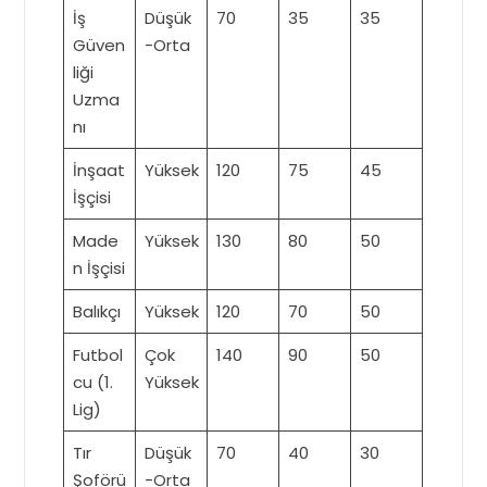
İş
Düşük
70
35
35
Güven
-Orta
liği
Uzma
nı
İnşaat
Yüksek
120
75
45
İşçisi
Made
Yüksek
130
80
50
n İşçisi
Balıkçı
Yüksek
120
70
50
Futbol
Çok
140
90
50
cu (1.
Yüksek
Lig)
Tır
Düşük
70
40
30
Şoförü
-Orta