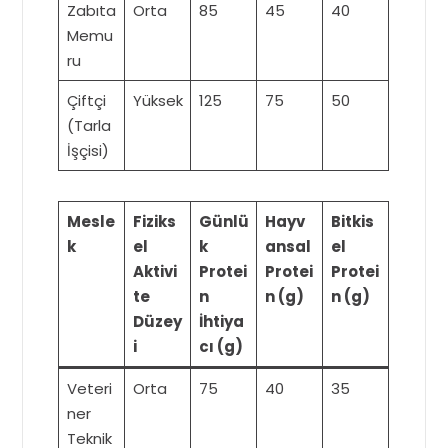
Zabıta
Orta
85
45
40
Memu
ru
Çiftçi
Yüksek
125
75
50
(Tarla
İşçisi)
Mesle
Fiziks
Günlü
Hayv
Bitkis
k
el
k
ansal
el
Aktivi
Protei
Protei
Protei
te
n
n (g)
n (g)
Düzey
İhtiya
i
cı (g)
Veteri
Orta
75
40
35
ner
Teknik