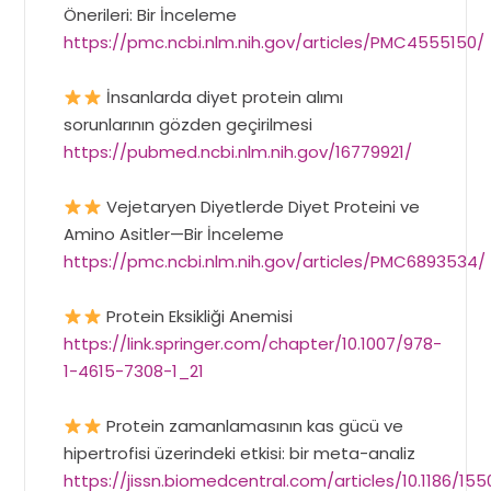
Önerileri: Bir İnceleme
https://pmc.ncbi.nlm.nih.gov/articles/PMC4555150/
İnsanlarda diyet protein alımı
sorunlarının gözden geçirilmesi
https://pubmed.ncbi.nlm.nih.gov/16779921/
Vejetaryen Diyetlerde Diyet Proteini ve
Amino Asitler—Bir İnceleme
https://pmc.ncbi.nlm.nih.gov/articles/PMC6893534/
Protein Eksikliği Anemisi
https://link.springer.com/chapter/10.1007/978-
1-4615-7308-1_21
Protein zamanlamasının kas gücü ve
hipertrofisi üzerindeki etkisi: bir meta-analiz
https://jissn.biomedcentral.com/articles/10.1186/155