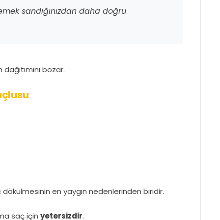
demek sandığınızdan daha doğru
en dağıtımını bozar.
uçlusu
ç dökülmesinin en yaygın nedenlerinden biridir.
ama saç için
yetersizdir
.