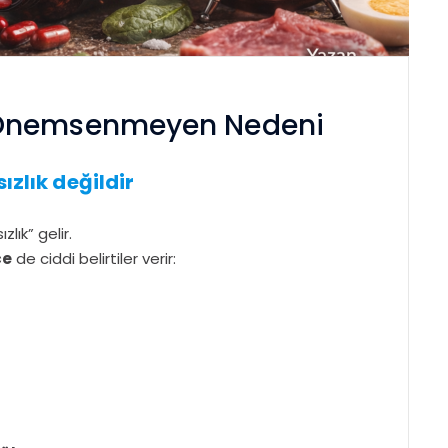
 Önemsenmeyen Nedeni
ızlık değildir
ık” gelir.
ce
de ciddi belirtiler verir: