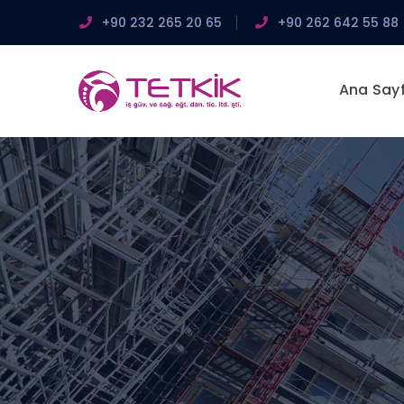
+90 232 265 20 65
+90 262 642 55 88
Ana Say