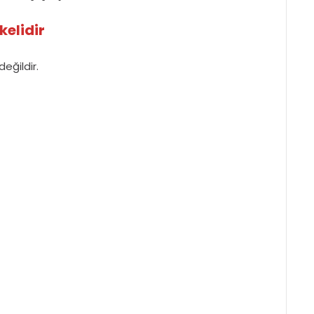
kelidir
eğildir.