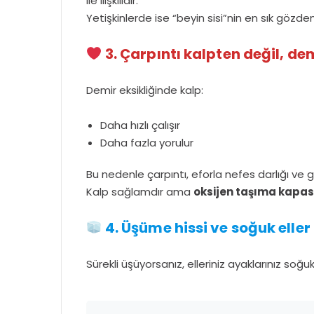
ile ilişkilidir.
Yetişkinlerde ise “beyin sisi”nin en sık gözde
3. Çarpıntı kalpten değil, de
Demir eksikliğinde kalp:
Daha hızlı çalışır
Daha fazla yorulur
Bu nedenle çarpıntı, eforla nefes darlığı ve gö
Kalp sağlamdır ama
oksijen taşıma kapas
4. Üşüme hissi ve soğuk eller 
Sürekli üşüyorsanız, elleriniz ayaklarınız soğu