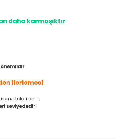
dan daha karmaşıktır
e önemlidir
.
eden ilerlemesi
urumu telafi eder.
leri seviyededir
.