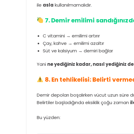
ile
asla
kullanılmamalıdır.
7. Demir emilimi sandığınız
C vitamini → emilimi artırır
Çay, kahve → emilimi azaltır
Süt ve kalsiyum → demiri bağlar
Yani
ne yediğiniz kadar, nasıl yediğiniz d
8. En tehlikelisi: Belirti verm
Demir depoları boşalırken vücut uzun süre d
Belirtiler başladığında eksiklik çoğu zaman
i
Bu yüzden: