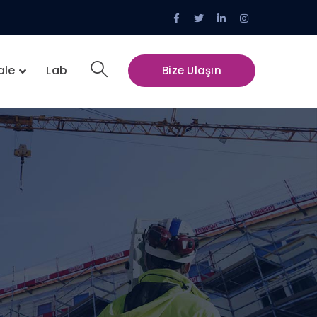
Facebook
Twitter
LinkedIn
Instagram
Profile
Profile
Profile
Profile
ale
Lab
Bize Ulaşın