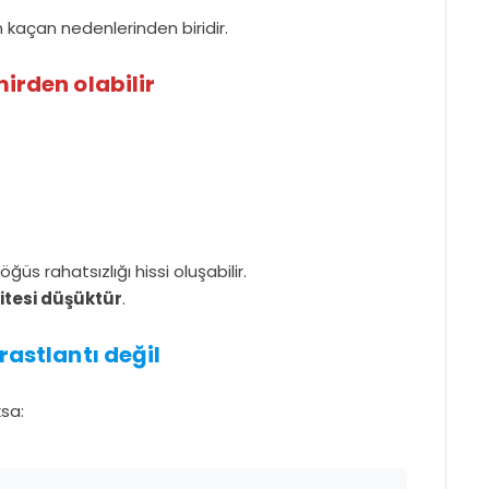
n kaçan nedenlerinden biridir.
mirden olabilir
ğüs rahatsızlığı hissi oluşabilir.
itesi düşüktür
.
rastlantı değil
ksa: