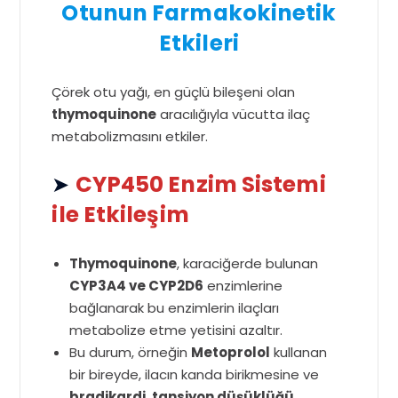
Otunun Farmakokinetik
Etkileri
Çörek otu yağı, en güçlü bileşeni olan
thymoquinone
aracılığıyla vücutta ilaç
metabolizmasını etkiler.
➤
CYP450 Enzim Sistemi
ile Etkileşim
Thymoquinone
, karaciğerde bulunan
CYP3A4 ve CYP2D6
enzimlerine
bağlanarak bu enzimlerin ilaçları
metabolize etme yetisini azaltır.
Bu durum, örneğin
Metoprolol
kullanan
bir bireyde, ilacın kanda birikmesine ve
bradikardi, tansiyon düşüklüğü,