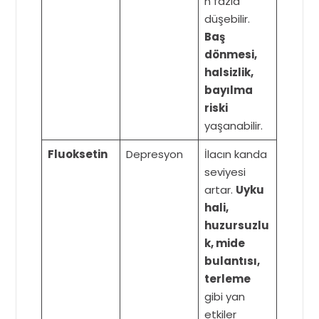
n fazla
düşebilir.
Baş
dönmesi,
halsizlik,
bayılma
riski
yaşanabilir.
Fluoksetin
Depresyon
İlacın kanda
seviyesi
artar.
Uyku
hali,
huzursuzlu
k, mide
bulantısı,
terleme
gibi yan
etkiler