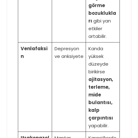
görme
bozuklukla
rı
gibi yan
etkiler
artabilir.
Venlafaksi
Depresyon
Kanda
n
ve anksiyete
yüksek
düzeyde
birikirse
ajitasyon,
terleme,
mide
bulantısı,
kalp
çarpıntısı
yapabilir.
Itrakonazol
Mantar
Karaciğerde