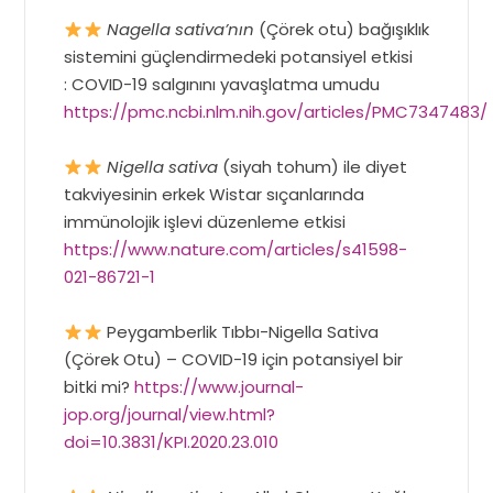
Nagella sativa’nın
(Çörek otu) bağışıklık
sistemini güçlendirmedeki potansiyel etkisi
: COVID-19 salgınını yavaşlatma umudu
https://pmc.ncbi.nlm.nih.gov/articles/PMC7347483/
Nigella sativa
(siyah tohum) ile diyet
takviyesinin erkek Wistar sıçanlarında
immünolojik işlevi düzenleme etkisi
https://www.nature.com/articles/s41598-
021-86721-1
Peygamberlik Tıbbı-Nigella Sativa
(Çörek Otu) – COVID-19 için potansiyel bir
bitki mi?
https://www.journal-
jop.org/journal/view.html?
doi=10.3831/KPI.2020.23.010