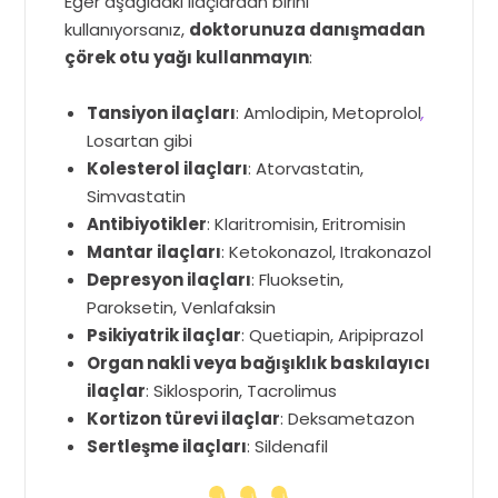
Eğer aşağıdaki ilaçlardan birini
kullanıyorsanız,
doktorunuza danışmadan
çörek otu yağı kullanmayın
:
Tansiyon ilaçları
: Amlodipin, Metoprolol
,
Losartan gibi
Kolesterol ilaçları
: Atorvastatin,
Simvastatin
Antibiyotikler
: Klaritromisin, Eritromisin
Mantar ilaçları
: Ketokonazol, Itrakonazol
Depresyon ilaçları
: Fluoksetin,
Paroksetin, Venlafaksin
Psikiyatrik ilaçlar
: Quetiapin, Aripiprazol
Organ nakli veya bağışıklık baskılayıcı
ilaçlar
: Siklosporin, Tacrolimus
Kortizon türevi ilaçlar
: Deksametazon
Sertleşme ilaçları
: Sildenafil