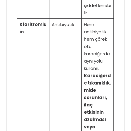
şiddetlenebi
lir.
Klaritromis
Antibiyotik
Hem
in
antibiyotik
hem çörek
otu
karaciğerde
aynı yolu
kullanır.
Karaciğerd
e tıkanıklık,
mide
sorunları,
ilaç
etkisinin
azalması
veya