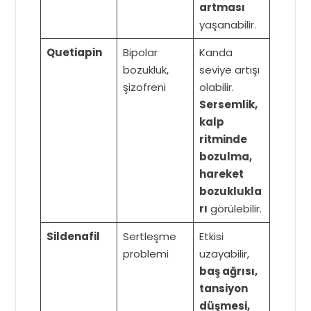
artması
yaşanabilir.
Quetiapin
Bipolar
Kanda
bozukluk,
seviye artışı
şizofreni
olabilir.
Sersemlik,
kalp
ritminde
bozulma,
hareket
bozuklukla
rı
görülebilir.
Sildenafil
Sertleşme
Etkisi
problemi
uzayabilir,
baş ağrısı,
tansiyon
düşmesi,