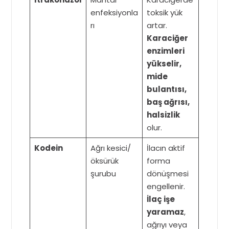
enfeksiyonla
toksik yük
rı
artar.
Karaciğer
enzimleri
yükselir,
mide
bulantısı,
baş ağrısı,
halsizlik
olur.
Kodein
Ağrı kesici/
İlacın aktif
öksürük
forma
şurubu
dönüşmesi
engellenir.
İlaç işe
yaramaz
,
ağrıyı veya