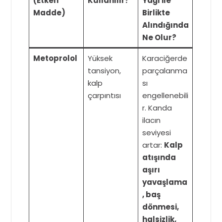
(Etken
Kullanılır?
Yağı ile
Madde)
Birlikte
Alındığında
Ne Olur?
Metoprolol
Yüksek
Karaciğerde
tansiyon,
parçalanma
kalp
sı
çarpıntısı
engellenebili
r. Kanda
ilacın
seviyesi
artar:
Kalp
atışında
aşırı
yavaşlama
, baş
dönmesi,
halsizlik,