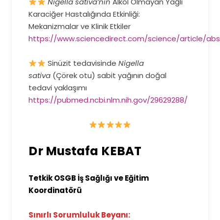
Nigella sativa’nın
Alkol Olmayan Yağlı
Karaciğer Hastalığında Etkinliği:
Mekanizmalar ve Klinik Etkiler
https://www.sciencedirect.com/science/article/abs
Sinüzit tedavisinde
Nigella
sativa
(Çörek otu) sabit yağının doğal
tedavi yaklaşımı
https://pubmed.ncbi.nlm.nih.gov/29629288/
Dr Mustafa KEBAT
Tetkik OSGB İş Sağlığı ve Eğitim
Koordinatörü
Sınırlı Sorumluluk Beyanı: