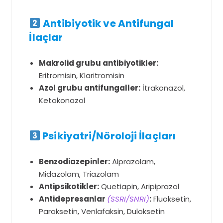
Antibiyotik ve Antifungal
İlaçlar
Makrolid grubu antibiyotikler:
Eritromisin, Klaritromisin
Azol grubu antifungaller:
İtrakonazol,
Ketokonazol
Psikiyatri/Nöroloji İlaçları
Benzodiazepinler:
Alprazolam,
Midazolam, Triazolam
Antipsikotikler:
Quetiapin, Aripiprazol
Antidepresanlar
(SSRI/SNRI)
:
Fluoksetin,
Paroksetin, Venlafaksin, Duloksetin