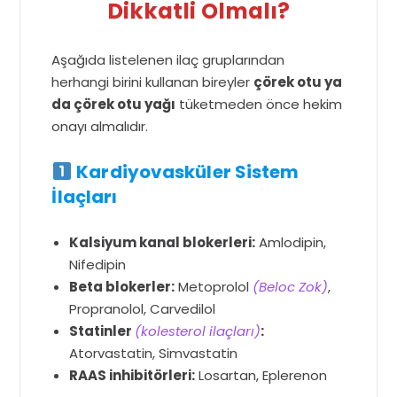
Dikkatli Olmalı?
Aşağıda listelenen ilaç gruplarından
herhangi birini kullanan bireyler
çörek otu ya
da çörek otu yağı
tüketmeden önce hekim
onayı almalıdır.
Kardiyovasküler Sistem
İlaçları
Kalsiyum kanal blokerleri:
Amlodipin,
Nifedipin
Beta blokerler:
Metoprolol
(Beloc Zok)
,
Propranolol, Carvedilol
Statinler
(kolesterol ilaçları)
:
Atorvastatin, Simvastatin
RAAS inhibitörleri:
Losartan, Eplerenon