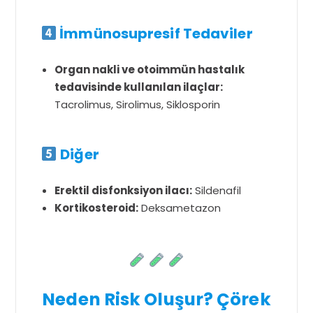
İmmünosupresif Tedaviler
Organ nakli ve otoimmün hastalık
tedavisinde kullanılan ilaçlar:
Tacrolimus, Sirolimus, Siklosporin
Diğer
Erektil disfonksiyon ilacı:
Sildenafil
Kortikosteroid:
Deksametazon
Neden Risk Oluşur? Çörek