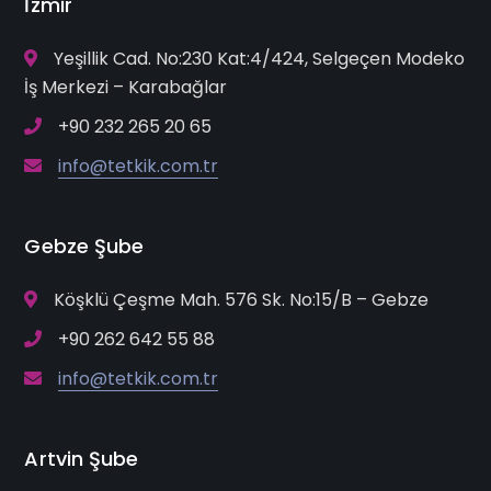
İzmir
Yeşillik Cad. No:230 Kat:4/424, Selgeçen Modeko
İş Merkezi – Karabağlar
+90 232 265 20 65
info@tetkik.com.tr
Gebze Şube
Köşklü Çeşme Mah. 576 Sk. No:15/B – Gebze
+90 262 642 55 88
info@tetkik.com.tr
Artvin Şube