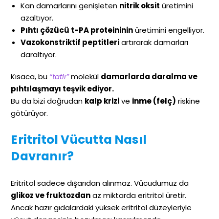
Kan damarlarını genişleten
nitrik oksit
üretimini
azaltıyor.
Pıhtı çözücü t-PA proteininin
üretimini engelliyor.
Vazokonstriktif peptitleri
artırarak damarları
daraltıyor.
Kısaca, bu
“tatlı”
molekül
damarlarda daralma ve
pıhtılaşmayı teşvik ediyor.
Bu da bizi doğrudan
kalp krizi
ve
inme (felç)
riskine
götürüyor.
Eritritol Vücutta Nasıl
Davranır?
Eritritol sadece dışarıdan alınmaz. Vücudumuz da
glikoz ve fruktozdan
az miktarda eritritol üretir.
Ancak hazır gıdalardaki yüksek eritritol düzeyleriyle