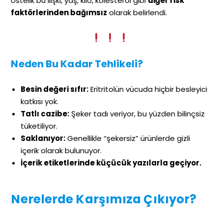
Üstelik bu ilişki, yaş, kilo, kolesterol gibi
diğer risk
faktörlerinden bağımsız
olarak belirlendi.
Neden Bu Kadar Tehlikeli?
Besin değeri sıfır:
Eritritolün vücuda hiçbir besleyici
katkısı yok.
Tatlı cazibe:
Şeker tadı veriyor, bu yüzden bilinçsiz
tüketiliyor.
Saklanıyor:
Genellikle “şekersiz” ürünlerde gizli
içerik olarak bulunuyor.
İçerik etiketlerinde küçücük yazılarla geçiyor.
Nerelerde Karşımıza Çıkıyor?