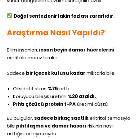
vücut dengesinin bozulması kaçınılmazdır.
Doğal sentezlenir lakin fazlası zararlıdır.
Araştırma Nasıl Yapıldı?
Bilim insanları,
insan beyin damar hücrelerini
eritritole maruz bıraktı.
Sadece
bir içecek kutusu kadar
miktarla bile:
Oksidatif stres
%75
arttı.
Koruyucu bileşik üretimi
%20 azaldı.
Pıhtı çözücü protein t-PA
üretimi düştü.
Bu bulgular,
sadece birkaç saatlik
eritritol temasıyla
bile
pıhtılaşma ve damar hasarı
riskinin nasıl
arttığını ortaya koydu.