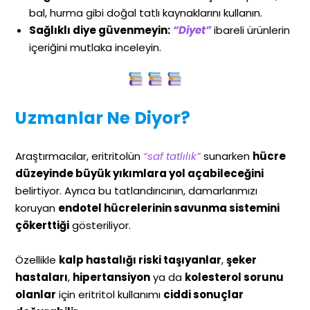
bal, hurma gibi doğal tatlı kaynaklarını kullanın.
Sağlıklı diye güvenmeyin:
“Diyet”
ibareli ürünlerin
içeriğini mutlaka inceleyin.
Uzmanlar Ne Diyor?
Araştırmacılar, eritritolün
“saf tatlılık”
sunarken
hücre
düzeyinde büyük yıkımlara yol açabileceğini
belirtiyor. Ayrıca bu tatlandırıcının, damarlarımızı
koruyan
endotel hücrelerinin savunma sistemini
çökerttiği
gösteriliyor.
Özellikle
kalp hastalığı riski taşıyanlar
,
şeker
hastaları
,
hipertansiyon
ya da
kolesterol sorunu
olanlar
için eritritol kullanımı
ciddi sonuçlar