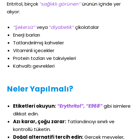
Eritritol, birçok
“sağlıklı görünen”
ürünün içinde yer
alıyor:
“Şekersiz”
veya
“diyabetik”
çikolatalar
Enerji barları
Tatlandırılmış kahveler
Vitaminli içecekler
Protein tozları ve takviyeleri
Kahvaltı gevrekleri
Neler Yapılmalı?
Etiketleri okuyun:
“Erythritol”,
“E968”
gibi isimlere
dikkat edin.
Azı karar, çoğu zarar:
Tatlandırıcıyı sınırlı ve
kontrollü tüketin.
Doğal alternatifi tercih edin:
Gerçek meyveler,